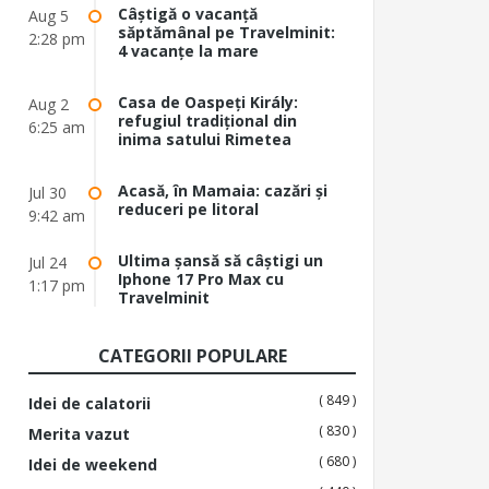
Câștigă o vacanță
Aug 5
săptămânal pe Travelminit:
2:28 pm
4 vacanțe la mare
Casa de Oaspeți Király:
Aug 2
refugiul tradițional din
6:25 am
inima satului Rimetea
Acasă, în Mamaia: cazări și
Jul 30
reduceri pe litoral
9:42 am
Ultima șansă să câștigi un
Jul 24
Iphone 17 Pro Max cu
1:17 pm
Travelminit
CATEGORII POPULARE
( 849 )
Idei de calatorii
( 830 )
Merita vazut
( 680 )
Idei de weekend