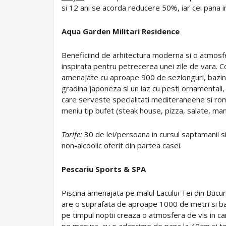
si 12 ani se acorda reducere 50%, iar cei pana in
Aqua Garden Militari Residence
Beneficiind de arhitectura moderna si o atmosfer
inspirata pentru petrecerea unei zile de vara. 
amenajate cu aproape 900 de sezlonguri, bazin 
gradina japoneza si un iaz cu pesti ornamentali, 
care serveste specialitati mediteraneene si roma
meniu tip bufet (steak house, pizza, salate, man
Tarife:
30 de lei/persoana in cursul saptamanii si
non-alcoolic oferit din partea casei.
Pescariu Sports & SPA
Piscina amenajata pe malul Lacului Tei din Bucur
are o suprafata de aproape 1000 de metri si bar 
pe timpul noptii creaza o atmosfera de vis in care