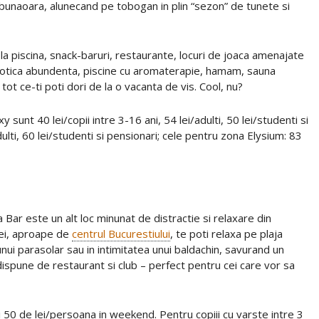
, bunaoara, alunecand pe tobogan in plin “sezon” de tunete si
a piscina, snack-baruri, restaurante, locuri de joaca amenajate
exotica abundenta, piscine cu aromaterapie, hamam, sauna
ot ce-ti poti dori de la o vacanta de vis. Cool, nu?
 sunt 40 lei/copii intre 3-16 ani, 54 lei/adulti, 50 lei/studenti si
lti, 60 lei/studenti si pensionari; cele pentru zona Elysium: 83
Bar este un alt loc minunat de distractie si relaxare din
alei, aproape de
centrul Bucurestiului
, te poti relaxa pe plaja
unui parasolar sau in intimitatea unui baldachin, savurand un
l dispune de restaurant si club – perfect pentru cei care vor sa
i 50 de lei/persoana in weekend. Pentru copiii cu varste intre 3