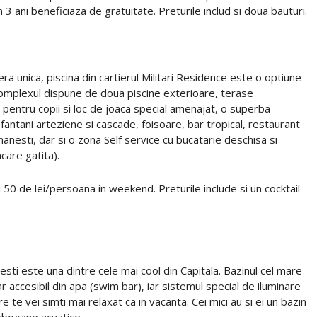
 3 ani beneficiaza de gratuitate. Preturile includ si doua bauturi.
a unica, piscina din cartierul Militari Residence este o optiune
Complexul dispune de doua piscine exterioare, terase
pentru copii si loc de joaca special amenajat, o superba
fantani arteziene si cascade, foisoare, bar tropical, restaurant
nesti, dar si o zona Self service cu bucatarie deschisa si
care gatita).
 50 de lei/persoana in weekend. Preturile include si un cocktail
esti este una dintre cele mai cool din Capitala. Bazinul cel mare
accesibil din apa (swim bar), iar sistemul special de iluminare
 te vei simti mai relaxat ca in vacanta. Cei mici au si ei un bazin