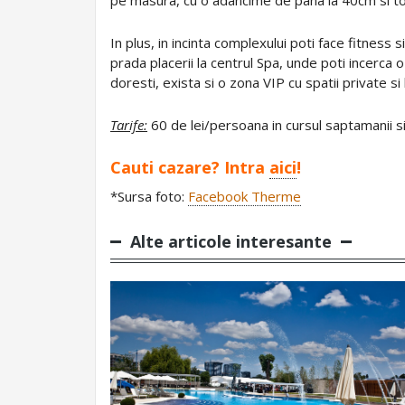
pe masura, cu o adancime de pana la 40cm si t
In plus, in incinta complexului poti face fitness 
prada placerii la centrul Spa, unde poti incerc
doresti, exista si o zona VIP cu spatii private si
Tarife:
60 de lei/persoana in cursul saptamanii s
Cauti cazare? Intra
aici
!
*Sursa foto:
Facebook Therme
Alte articole interesante