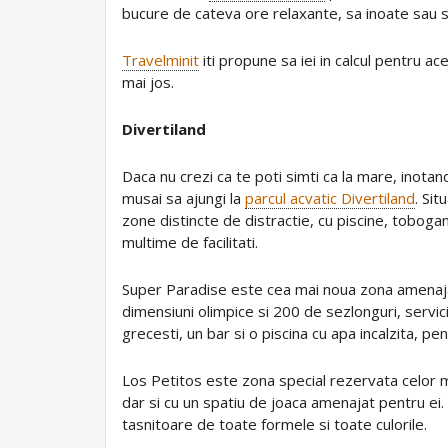
bucure de cateva ore relaxante, sa inoate sau 
Travelminit
iti propune sa iei in calcul pentru a
mai jos.
Divertiland
Daca nu crezi ca te poti simti ca la mare, inotand
musai sa ajungi la
parcul acvatic Divertiland
. Sit
zone distincte de distractie, cu piscine, tobog
multime de facilitati.
Super Paradise este cea mai noua zona amenajata
dimensiuni olimpice si 200 de sezlonguri, servic
grecesti, un bar si o piscina cu apa incalzita, pen
Los Petitos este zona special rezervata celor mic
dar si cu un spatiu de joaca amenajat pentru ei.
tasnitoare de toate formele si toate culorile.