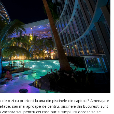
a de o zi cu prietenii la una din piscinele din capitala? Amenajate
egetatie, sau mai aproape de centru, piscinele din Bucuresti sunt
in vacanta sau pentru cei care pur si simplu isi doresc sa se