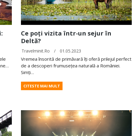
:
Ce poți vizita într-un sejur în
Deltă?
Travelminit.ro
/
01.05.2023
ele
Vremea însorită de primăvară îți oferă prilejul perfect
e ne…
de a descoperi frumusețea naturală a României.
Simți…
CITESTE MAI MULT