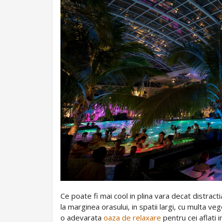
Ce poate fi mai cool in plina vara decat distracti
la marginea orasului, in spatii largi, cu multa v
o adevarata
oaza de relaxare
pentru cei aflati 