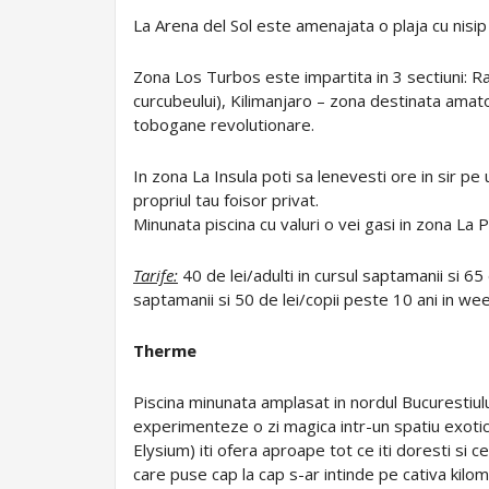
La Arena del Sol este amenajata o plaja cu nisip
Zona Los Turbos este impartita in 3 sectiuni: 
curcubeului), Kilimanjaro – zona destinata amato
tobogane revolutionare.
In zona La Insula poti sa lenevesti ore in sir pe u
propriul tau foisor privat.
Minunata piscina cu valuri o vei gasi in zona La 
Tarife:
40 de lei/adulti in cursul saptamanii si 65 
saptamanii si 50 de lei/copii peste 10 ani in week
Therme
Piscina minunata amplasat in nordul Bucurestiulu
experimenteze o zi magica intr-un spatiu exotic.
Elysium) iti ofera aproape tot ce iti doresti si ce
care puse cap la cap s-ar intinde pe cativa kilo