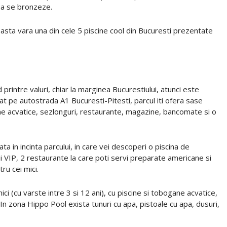
sa se bronzeze.
ceasta vara una din cele 5 piscine cool din Bucuresti prezentate
 printre valuri, chiar la marginea Bucurestiului, atunci este
uat pe autostrada A1 Bucuresti-Pitesti, parcul iti ofera sase
ane acvatice, sezlonguri, restaurante, magazine, bancomate si o
 in incinta parcului, in care vei descoperi o piscina de
ii VIP, 2 restaurante la care poti servi preparate americane si
tru cei mici.
i (cu varste intre 3 si 12 ani), cu piscine si tobogane acvatice,
 In zona Hippo Pool exista tunuri cu apa, pistoale cu apa, dusuri,