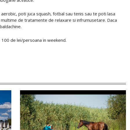
obogane acvatice.
si aerobic, poti juca squash, fotbal sau tenis sau te poti lasa
a o multime de tratamente de relaxare si infrumusetare. Daca
 baldachine.
i 100 de lei/persoana in weekend.