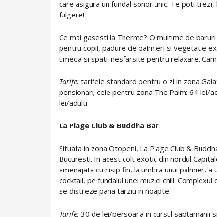
care asigura un fundal sonor unic. Te poti trezi
fulgere!
Ce mai gasesti la Therme? O multime de baruri l
pentru copii, padure de palmieri si vegetatie 
umeda si spatii nesfarsite pentru relaxare. Cam t
Tarife:
tarifele standard pentru o zi in zona Galaxy
pensionari; cele pentru zona The Palm: 64 lei/adu
lei/adulti.
La Plage Club & Buddha Bar
Situata in zona Otopeni, La Plage Club & Buddha 
Bucuresti. In acest colt exotic din nordul Capit
amenajata cu nisip fin, la umbra unui palmier, a 
cocktail, pe fundalul unei muzici chill. Complexu
se distreze pana tarziu in noapte.
Tarife:
30 de lei/persoana in cursul saptamanii s