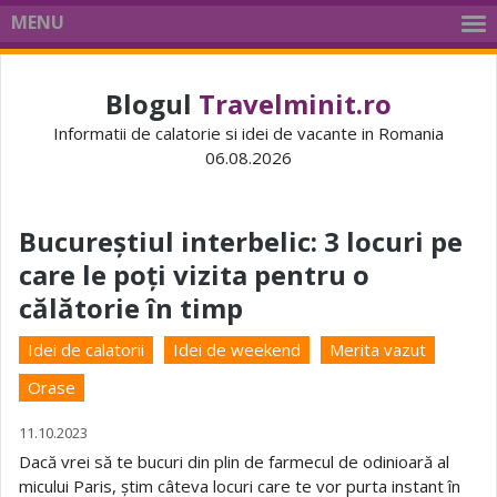
MENU
Blogul
Travelminit.ro
Informatii de calatorie si idei de vacante in Romania
06.08.2026
Bucureștiul interbelic: 3 locuri pe
care le poți vizita pentru o
călătorie în timp
Idei de calatorii
Idei de weekend
Merita vazut
Orase
11.10.2023
Dacă vrei să te bucuri din plin de farmecul de odinioară al
micului Paris, știm câteva locuri care te vor purta instant în