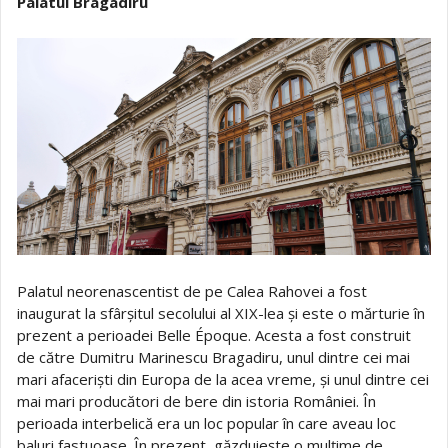
Palatul Bragadiru
Palatul neorenascentist de pe Calea Rahovei a fost
inaugurat la sfârșitul secolului al XIX-lea și este o mărturie în
prezent a perioadei Belle Époque. Acesta a fost construit
de către Dumitru Marinescu Bragadiru, unul dintre cei mai
mari afaceriști din Europa de la acea vreme, și unul dintre cei
mai mari producători de bere din istoria României. În
perioada interbelică era un loc popular în care aveau loc
baluri fastuoase. În prezent, găzduiește o mulțime de