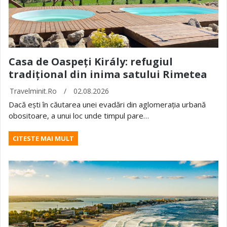
Casa de Oaspeți Király: refugiul
tradițional din inima satului Rimetea
Travelminit.ro
/
02.08.2026
Dacă ești în căutarea unei evadări din aglomerația urbană
obositoare, a unui loc unde timpul pare…
CITESTE MAI MULT