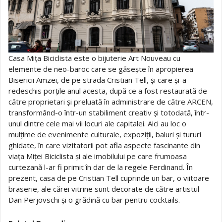
Casa Mița Biciclista este o bijuterie Art Nouveau cu
elemente de neo-baroc care se găsește în apropierea
Bisericii Amzei, de pe strada Cristian Tell, și care și-a
redeschis porțile anul acesta, după ce a fost restaurată de
către proprietari și preluată în administrare de către ARCEN,
transformând-o într-un stabiliment creativ și totodată, într-
unul dintre cele mai vii locuri ale capitalei. Aici au loc o
mulțime de evenimente culturale, expoziții, baluri și tururi
ghidate, în care vizitatorii pot afla aspecte fascinante din
viața Miței Biciclista și ale imobilului pe care frumoasa
curtezană l-ar fi primit în dar de la regele Ferdinand. În
prezent, casa de pe Cristian Tell cuprinde un bar, o viitoare
braserie, ale cărei vitrine sunt decorate de către artistul
Dan Perjovschi și o grădină cu bar pentru cocktails.