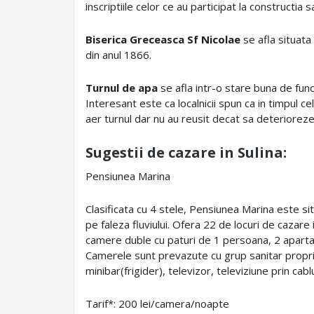
inscriptiile celor ce au participat la constructia 
Biserica Greceasca Sf Nicolae
se afla situata
din anul 1866.
Turnul de apa
se afla intr-o stare buna de func
Interesant este ca localnicii spun ca in timpul c
aer turnul dar nu au reusit decat sa deteriorez
Sugestii de cazare in Sulina:
Pensiunea Marina
Clasificata cu 4 stele, Pensiunea Marina este situ
pe faleza fluviului. Ofera 22 de locuri de cazare
camere duble cu paturi de 1 persoana, 2 aparta
Camerele sunt prevazute cu grup sanitar propriu,
minibar(frigider), televizor, televiziune prin cab
Tarif*: 200 lei/camera/noapte