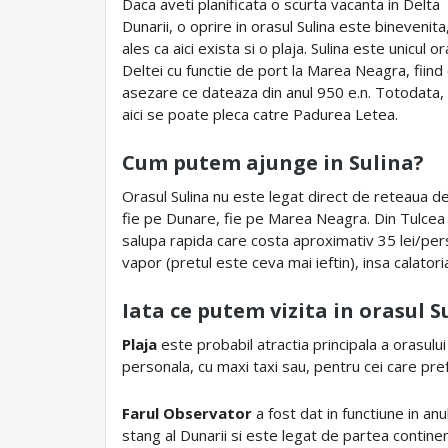
Daca aveti planificata o scurta vacanta in Delta
Dunarii, o oprire in orasul Sulina este binevenita
ales ca aici exista si o plaja. Sulina este unicul or
Deltei cu functie de port la Marea Neagra, fiind
asezare ce dateaza din anul 950 e.n. Totodata,
aici se poate pleca catre Padurea Letea.
Cum putem ajunge in Sulina?
Orasul Sulina nu este legat direct de reteaua d
fie pe Dunare, fie pe Marea Neagra. Din Tulcea 
salupa rapida care costa aproximativ 35 lei/per
vapor (pretul este ceva mai ieftin), insa calator
Iata ce putem vizita in orasul S
Plaja
este probabil atractia principala a orasulu
personala, cu maxi taxi sau, pentru cei care pre
Farul Observator
a fost dat in functiune in anu
stang al Dunarii si este legat de partea contine