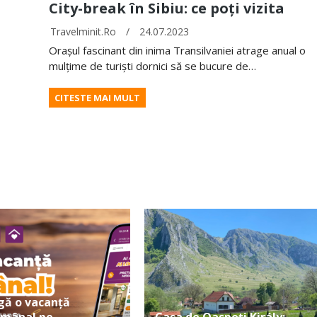
City-break în Sibiu: ce poți vizita
Travelminit.ro
/
24.07.2023
Orașul fascinant din inima Transilvaniei atrage anual o
mulțime de turiști dornici să se bucure de…
CITESTE MAI MULT
gă o vacanță