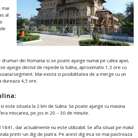
, mai
as al
 o
 de
e drumuri din Romania si se poate ajunge numai pe calea apei,
se ajunge destul de repede la Sulina, aproximativ 1,5 ore cu
soana/segment. Mai exista si posibilitatea de a merge cu un
ia dureaza 4,5 ore.
ulina:
i si este situata la 2 km de Sulina. Se poate ajunge cu masina
fera miscarea, pe jos in 20 – 30 de minute.
l 1841, dar actualmente nu este utilizabil. Se afla situat pe malul
ntala printr-un dig de piatra. Pe acest dig inca se mai pastreaza