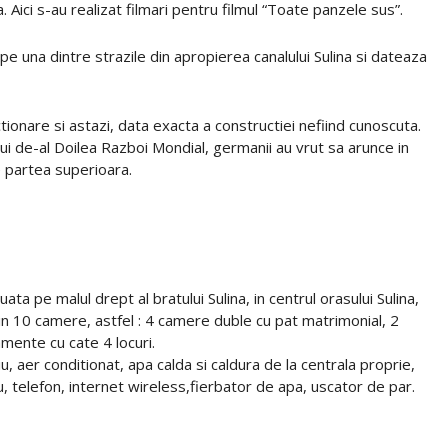
sa. Aici s-au realizat filmari pentru filmul “Toate panzele sus”.
 pe una dintre strazile din apropierea canalului Sulina si dateaza
tionare si astazi, data exacta a constructiei nefiind cunoscuta.
elui de-al Doilea Razboi Mondial, germanii au vrut sa arunce in
e partea superioara.
ata pe malul drept al bratului Sulina, in centrul orasului Sulina,
 in 10 camere, astfel : 4 camere duble cu pat matrimonial, 2
mente cu cate 4 locuri.
 aer conditionat, apa calda si caldura de la centrala proprie,
lu, telefon, internet wireless,fierbator de apa, uscator de par.