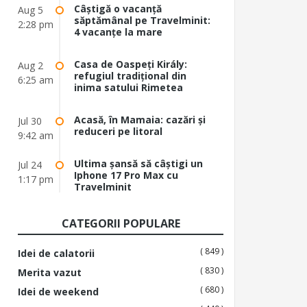
Câștigă o vacanță
Aug 5
săptămânal pe Travelminit:
2:28 pm
4 vacanțe la mare
Casa de Oaspeți Király:
Aug 2
refugiul tradițional din
6:25 am
inima satului Rimetea
Acasă, în Mamaia: cazări și
Jul 30
reduceri pe litoral
9:42 am
Ultima șansă să câștigi un
Jul 24
Iphone 17 Pro Max cu
1:17 pm
Travelminit
CATEGORII POPULARE
( 849 )
Idei de calatorii
( 830 )
Merita vazut
( 680 )
Idei de weekend