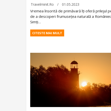
Travelminit.ro
/
01.05.2023
Vremea însorită de primăvară îți oferă prilejul p
de a descoperi frumusețea naturală a României
Simți…
CITESTE MAI MULT