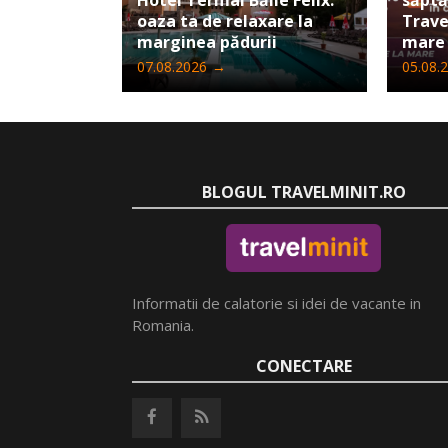
Hotel Termal Băile Felix:
săpt
oaza ta de relaxare la
Trave
marginea pădurii
mare
07.08.2026
→
05.08.
BLOGUL TRAVELMINIT.RO
Informatii de calatorie si idei de vacante in
Romania.
CONECTARE