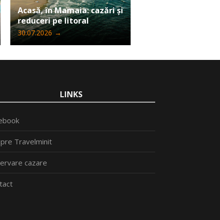
Ultima șansă să câ
Acasă, în Mamaia: cazări și
Iphone 17 Pro Max
reduceri pe litoral
Travelminit
30.07.2026
→
24.07.2026
→
LINKS
ebook
pre Travelminit
ervare cazare
tact