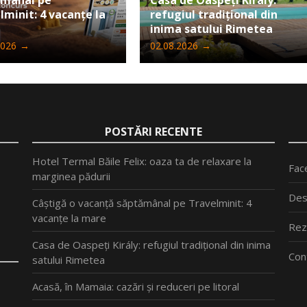
ămânal pe
Casa de Oaspeți Király:
lminit: 4 vacanțe la
refugiul tradițional din
inima satului Rimetea
2026
→
02.08.2026
→
POSTĂRI RECENTE
Hotel Termal Băile Felix: oaza ta de relaxare la
Fac
marginea pădurii
Des
Câștigă o vacanță săptămânal pe Travelminit: 4
vacanțe la mare
Rez
Casa de Oaspeți Király: refugiul tradițional din inima
Con
satului Rimetea
Acasă, în Mamaia: cazări și reduceri pe litoral