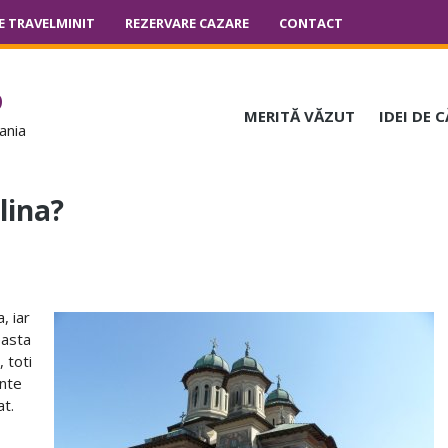
E TRAVELMINIT
REZERVARE CAZARE
CONTACT
o
MERITĂ VĂZUT
IDEI DE 
ania
lina?
, iar
easta
, toti
ante
at.