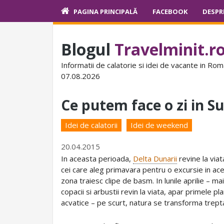
PAGINA PRINCIPALĂ
FACEBOOK
DESPR
Blogul
Travelminit.r
Informatii de calatorie si idei de vacante in Rom
07.08.2026
Ce putem face o zi in Su
Idei de calatorii
Idei de weekend
20.04.2015
In aceasta perioada,
Delta Dunarii
revine la viata
cei care aleg primavara pentru o excursie in ac
zona traiesc clipe de basm. In lunile aprilie – mai
copacii si arbustii revin la viata, apar primele pl
acvatice – pe scurt, natura se transforma trept