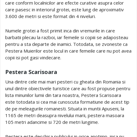
care conform localnicilor are efecte curative asupra celor
care pasesc in interiorul grotei, este lung de aproximativ
3.600 de metri si este format din 4 niveluri.
Numele grotei a fost primit inca din vremurile in care
barbatii plecau la razboi, iar femeile si copiii se adaposteau
pentru a sta departe de inamici. Totodata, se zvoneste ca
Pestera Muierilor este locul in care femeile care nu pot avea
copii isi pot gasi vindecare.
Pestera Scarisoara
Una dintre cele mai mari pesteri cu gheata din Romania si
unul dintre obiectivele turistice care au fost propuse pentru
lista minunilor lumii din tara noastra, Pestera Scarisoara
este totodata si cea mai cunoscuta formatiune de acest tip
de pe meleagurile romanesti. Situata in muntii Apuseni, la
1165 de metri deasupra nivelului marii, pestera masoara
105 metri adancime si 720 de metri lungime.
Pestera este deschisa publicului in orice anotimp, insa nu