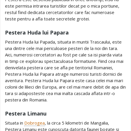
este permisa intrarea turistilor decat pe o mica portiune,
restul fiind dedicata cercetatorilor care fac numeroase
teste pentru a afla toate secretele grotei.
Pestera Huda lui Papara
Pestera Huda lui Papada, situata in muntii Trascaului, este
una dintre cele mai periculoase pesteri de la noi din tara.
Aici, numerosi cercetatori au fost pe cale sa isi piarda viata
in timp ce explorau spectaculoasa formatiune. Fiind cea mai
denivelata pestera care se afla pe teritoriul Romaniei,
Pestera Huda lui Papara atrage numerosi turisti dornici de
aventura. Pestera Huda lui Papara este casa celei mai mari
colonii de lilieci din Europa, are cel mai mare debit de apa din
tara si adaposteste cea mai inalta cascada aflata intr-o
pestera din Romania.
Pestera Limanu
Situata in
Dobrogea
, la circa 5 kilometri de Mangalia,
Pestera Limanu este cunoscuta datorita faunei bogate si