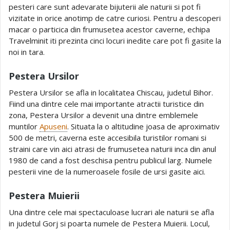
pesteri care sunt adevarate bijuterii ale naturii si pot fi
vizitate in orice anotimp de catre curiosi. Pentru a descoperi
macar o particica din frumusetea acestor caverne, echipa
Travelminit iti prezinta cinci locuri inedite care pot fi gasite la
noi in tara.
Pestera Ursilor
Pestera Ursilor se afla in localitatea Chiscau, judetul Bihor.
Fiind una dintre cele mai importante atractii turistice din
zona, Pestera Ursilor a devenit una dintre emblemele
muntilor
Apuseni
. Situata la o altitudine joasa de aproximativ
500 de metri, caverna este accesibila turistilor romani si
straini care vin aici atrasi de frumusetea naturii inca din anul
1980 de cand a fost deschisa pentru publicul larg. Numele
pesterii vine de la numeroasele fosile de ursi gasite aici.
Pestera Muierii
Una dintre cele mai spectaculoase lucrari ale naturii se afla
in judetul Gorj si poarta numele de Pestera Muierii. Locul,