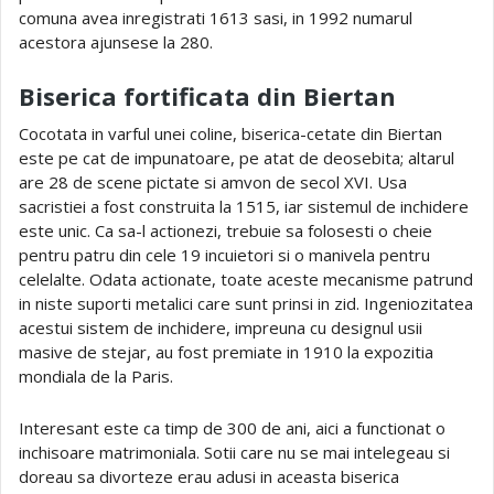
comuna avea inregistrati 1613 sasi, in 1992 numarul
acestora ajunsese la 280.
Biserica fortificata din Biertan
Cocotata in varful unei coline, biserica-cetate din Biertan
este pe cat de impunatoare, pe atat de deosebita; altarul
are 28 de scene pictate si amvon de secol XVI. Usa
sacristiei a fost construita la 1515, iar sistemul de inchidere
este unic. Ca sa-l actionezi, trebuie sa folosesti o cheie
pentru patru din cele 19 incuietori si o manivela pentru
celelalte. Odata actionate, toate aceste mecanisme patrund
in niste suporti metalici care sunt prinsi in zid. Ingeniozitatea
acestui sistem de inchidere, impreuna cu designul usii
masive de stejar, au fost premiate in 1910 la expozitia
mondiala de la Paris.
Interesant este ca timp de 300 de ani, aici a functionat o
inchisoare matrimoniala. Sotii care nu se mai intelegeau si
doreau sa divorteze erau adusi in aceasta biserica