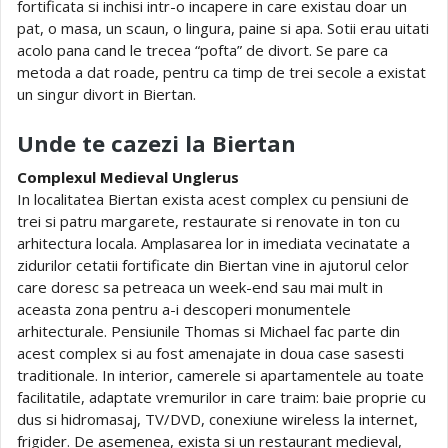
fortificata si inchisi intr-o incapere in care existau doar un
pat, o masa, un scaun, o lingura, paine si apa. Sotii erau uitati
acolo pana cand le trecea “pofta” de divort. Se pare ca
metoda a dat roade, pentru ca timp de trei secole a existat
un singur divort in Biertan.
Unde te cazezi la Biertan
Complexul Medieval Unglerus
In localitatea Biertan exista acest complex cu pensiuni de
trei si patru margarete, restaurate si renovate in ton cu
arhitectura locala. Amplasarea lor in imediata vecinatate a
zidurilor cetatii fortificate din Biertan vine in ajutorul celor
care doresc sa petreaca un week-end sau mai mult in
aceasta zona pentru a-i descoperi monumentele
arhitecturale. Pensiunile Thomas si Michael fac parte din
acest complex si au fost amenajate in doua case sasesti
traditionale. In interior, camerele si apartamentele au toate
facilitatile, adaptate vremurilor in care traim: baie proprie cu
dus si hidromasaj, TV/DVD, conexiune wireless la internet,
frigider. De asemenea, exista si un restaurant medieval,