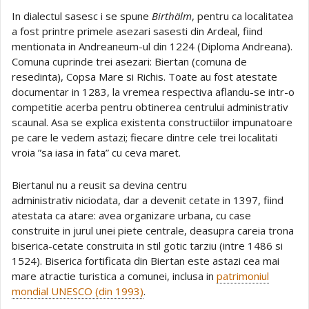
In dialectul sasesc i se spune
Birthälm
, pentru ca localitatea
a fost printre primele asezari sasesti din Ardeal, fiind
mentionata in Andreaneum-ul din 1224 (Diploma Andreana).
Comuna cuprinde trei asezari: Biertan (comuna de
resedinta), Copsa Mare si Richis. Toate au fost atestate
documentar in 1283, la vremea respectiva aflandu-se intr-o
competitie acerba pentru obtinerea centrului administrativ
scaunal. Asa se explica existenta constructiilor impunatoare
pe care le vedem astazi; fiecare dintre cele trei localitati
vroia ”sa iasa in fata” cu ceva maret.
Biertanul nu a reusit sa devina centru
administrativ niciodata, dar a devenit cetate in 1397, fiind
atestata ca atare: avea organizare urbana, cu case
construite in jurul unei piete centrale, deasupra careia trona
biserica-cetate construita in stil gotic tarziu (intre 1486 si
1524). Biserica fortificata din Biertan este astazi cea mai
mare atractie turistica a comunei, inclusa in
patrimoniul
mondial UNESCO (din 1993)
.