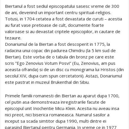
Biertanul a fost sediul episcopatului sasesc vreme de 300
de ani, devenind un important centru spiritual-religios.
Totusi, in 1704 cetatea a fost devastata de curuti – acestia
au furat vase pretioase de cult, documente foarte
valoroase si au devastat criptele episcopilor, in cautare de
tezaure.
Donariumul de la Biertan a fost descoperit in 1775, la
radacina unui copac din padurea Chimdru (la 5 km sud de
Biertan). Este vorba de o tabula din bronz pe care este
scris ”Ego Zenovius Votum Posvi” (Eu, Zenovius, am pus
aceasta ofranda) si de un disc cu monograma lui Hristos (din
secolul XIV, dupa cum spun cercetatorii). Astazi, Donariumul
este pastrat in muzeul Brukenthal din Sibiu.
Primele familii romanesti din Biertan au aparut dupa 1700,
cel putin asa demonstreaza inregistrarile facute de
episcopul unit Inochentie Micu-Klein. Acestia nu aveau insa
nici preot, nici biserica romaneasca. Numarul sasilor a
inceput sa scada simtitor dupa 1990, multi dintre ei
parasind Biertanul pentru Germania. In vreme ce in 1977