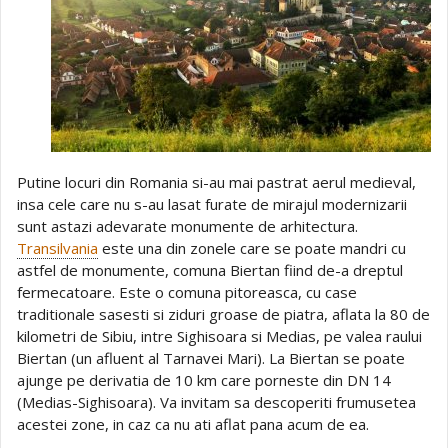
Putine locuri din Romania si-au mai pastrat aerul medieval,
insa cele care nu s-au lasat furate de mirajul modernizarii
sunt astazi adevarate monumente de arhitectura.
Transilvania
este una din zonele care se poate mandri cu
astfel de monumente, comuna Biertan fiind de-a dreptul
fermecatoare. Este o comuna pitoreasca, cu case
traditionale sasesti si ziduri groase de piatra, aflata la 80 de
kilometri de Sibiu, intre Sighisoara si Medias, pe valea raului
Biertan (un afluent al Tarnavei Mari). La Biertan se poate
ajunge pe derivatia de 10 km care porneste din DN 14
(Medias-Sighisoara). Va invitam sa descoperiti frumusetea
acestei zone, in caz ca nu ati aflat pana acum de ea.