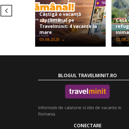
Câștigă o vacanță
săptămânal pe
Casa 
Travelminit: 4 vacanțe la
refug
mare
inima
05.08.2026
→
02.08.
BLOGUL TRAVELMINIT.RO
Informatii de calatorie si idei de vacante in
Romania.
CONECTARE