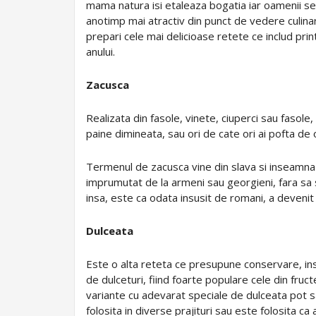
mama natura isi etaleaza bogatia iar oamenii se b
anotimp mai atractiv din punct de vedere culinar
prepari cele mai delicioase retete ce includ pri
anului.
Zacusca
Realizata din fasole, vinete, ciuperci sau fasol
paine dimineata, sau ori de cate ori ai pofta de
Termenul de zacusca vine din slava si inseamna “
imprumutat de la armeni sau georgieni, fara sa s
insa, este ca odata insusit de romani, a devenit
Dulceata
Este o alta reteta ce presupune conservare, ins
de dulceturi, fiind foarte populare cele din fr
variante cu adevarat speciale de dulceata pot 
folosita in diverse prajituri sau este folosita ca 