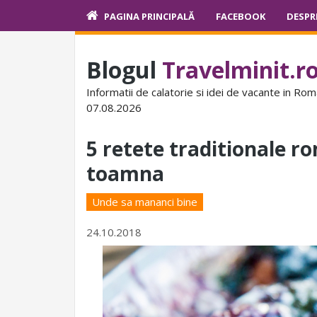
PAGINA PRINCIPALĂ
FACEBOOK
DESPR
Blogul
Travelminit.r
Informatii de calatorie si idei de vacante in Rom
07.08.2026
5 retete traditionale r
toamna
Unde sa mananci bine
24.10.2018