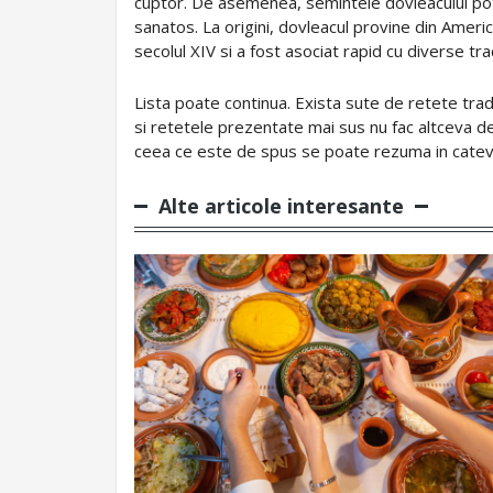
cuptor. De asemenea, semintele dovleacului pot 
sanatos. La origini, dovleacul provine din Ameri
secolul XIV si a fost asociat rapid cu diverse tr
Lista poate continua. Exista sute de retete trad
si retetele prezentate mai sus nu fac altceva d
ceea ce este de spus se poate rezuma in cateva 
Alte articole interesante