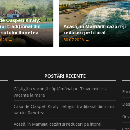
de Oaspeți Király:
iul tradițional din
Acasă, în Mamaia: cazări și
 satului Rimetea
reduceri pe litoral
2026
→
30.07.2026
→
POSTĂRI RECENTE
Câștigă o vacanță săptămânal pe Travelminit: 4
Fac
vacanțe la mare
Des
Casa de Oaspeți Király: refugiul tradițional din inima
satului Rimetea
Rez
Acasă, în Mamaia: cazări și reduceri pe litoral
Con