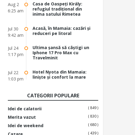
Casa de Oaspeți Király:
Aug 2
refugiul tradițional din
6:25 am
inima satului Rimetea
Acasă, în Mamaia: cazări și
Jul 30
reduceri pe litoral
9:42 am
Ultima șansă să câștigi un
Jul 24
Iphone 17 Pro Max cu
1:17 pm
Travelminit
Hotel Nyota din Mamaia:
Jul 22
liniște și confort la mare
1:03 pm
CATEGORII POPULARE
( 849 )
Idei de calatorii
( 830 )
Merita vazut
( 680 )
Idei de weekend
( 439 )
Cazare