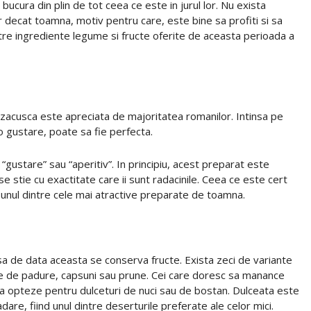
ucura din plin de tot ceea ce este in jurul lor. Nu exista
 decat toamna, motiv pentru care, este bine sa profiti si sa
ntre ingrediente legume si fructe oferite de aceasta perioada a
e, zacusca este apreciata de majoritatea romanilor. Intinsa pe
 o gustare, poate sa fie perfecta.
gustare” sau “aperitiv”. In principiu, acest preparat este
e stie cu exactitate care ii sunt radacinile. Ceea ce este cert
 unul dintre cele mai atractive preparate de toamna.
a de data aceasta se conserva fructe. Exista zeci de variante
ucte de padure, capsuni sau prune. Cei care doresc sa manance
sa opteze pentru dulceturi de nuci sau de bostan. Dulceata este
adare, fiind unul dintre deserturile preferate ale celor mici.