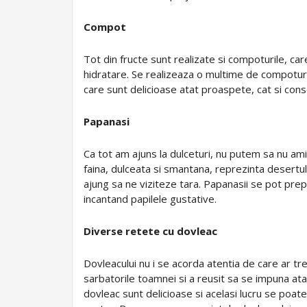
Compot
Tot din fructe sunt realizate si compoturile, car
hidratare. Se realizeaza o multime de compoturi 
care sunt delicioase atat proaspete, cat si con
Papanasi
Ca tot am ajuns la dulceturi, nu putem sa nu a
faina, dulceata si smantana, reprezinta desertu
ajung sa ne viziteze tara. Papanasii se pot prepa
incantand papilele gustative.
Diverse retete cu dovleac
Dovleacului nu i se acorda atentia de care ar tr
sarbatorile toamnei si a reusit sa se impuna atat i
dovleac sunt delicioase si acelasi lucru se poa