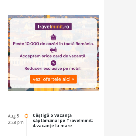
Câștigă o vacanță
Aug 5
săptămânal pe Travelminit:
2:28 pm
4 vacanțe la mare