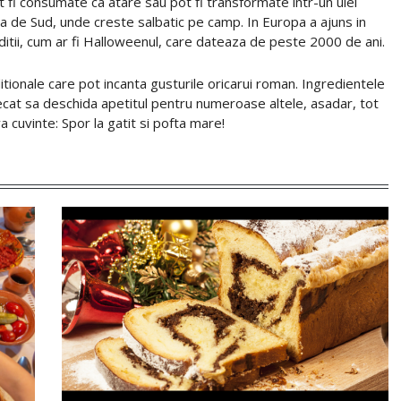
fi consumate ca atare sau pot fi transformate intr-un ulei
ca de Sud, unde creste salbatic pe camp. In Europa a ajuns in
aditii, cum ar fi Halloweenul, care dateaza de peste 2000 de ani.
itionale care pot incanta gusturile oricarui roman. Ingredientele
ecat sa deschida apetitul pentru numeroase altele, asadar, tot
cuvinte: Spor la gatit si pofta mare!