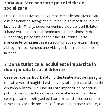
zona vor face senzatie pe retelele de
socializare
Daca esti un utilizator activ pe retelele de socializare sau
esti pasionat de fotografie nu trebuie sa ratezi lanurile de
lavanda din Tihany, superba peninsula de pe lacul Balaton.
Tihany este situata la aproximativ 140 de kilometri de
Budapesta, pe coasta estica a lacului. Peninsula se
mandreste cu numeroase atractii turistice precum Tihany
Abbey, muzeul Benedictine Abbey si lanurile intinse de
lavanda.
7. Zona turistica a lacului este impartita in
doua jumatati total diferite
Ceea ce face din lacul Balaton o destinatie atat de indragita
de catre vecinii maghiari este diversitatea pe care statiunile
din zona o ofera. Sudul lacului este impanzit de resorturi,
pub-uri, baruri, restaurante si multe alte localuri similare
celor pe care le poti gasi pe litoralele statiunilor europene.
In schimb, zona de nord este formata din orase cochete, cu