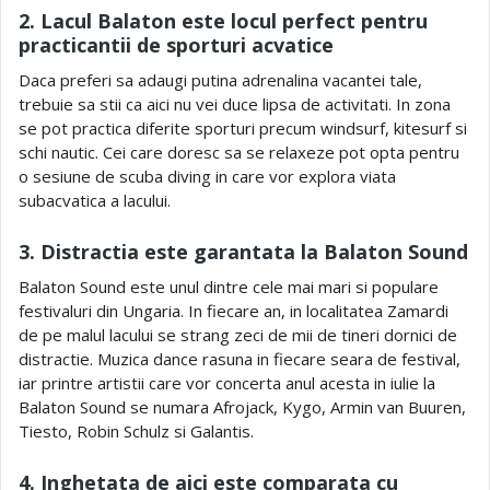
2. Lacul Balaton este locul perfect pentru
practicantii de sporturi acvatice
Daca preferi sa adaugi putina adrenalina vacantei tale,
trebuie sa stii ca aici nu vei duce lipsa de activitati. In zona
se pot practica diferite sporturi precum windsurf, kitesurf si
schi nautic. Cei care doresc sa se relaxeze pot opta pentru
o sesiune de scuba diving in care vor explora viata
subacvatica a lacului.
3. Distractia este garantata la Balaton Sound
Balaton Sound este unul dintre cele mai mari si populare
festivaluri din Ungaria. In fiecare an, in localitatea Zamardi
de pe malul lacului se strang zeci de mii de tineri dornici de
distractie. Muzica dance rasuna in fiecare seara de festival,
iar printre artistii care vor concerta anul acesta in iulie la
Balaton Sound se numara Afrojack, Kygo, Armin van Buuren,
Tiesto, Robin Schulz si Galantis.
4. Inghetata de aici este comparata cu