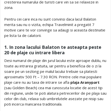
cresterea numarului de turisti care vin sa se relaxeze in
zona.
Pentru cei care inca nu sunt convinsi daca lacul Balaton
merita sau nu o vizita, echipa Travelminit a pregatit 7
motive care te vor convinge sa adaugi si aceasta destinatie
pe lista ta de calatorii.
1. In zona lacului Balaton te asteapta peste
20 de plaje cu intrare libera
Desi numarul de plaje din jurul lacului este aproape dublu, nu
toate au intrarea gratuita, iar pentru a beneficia de o zi la
soare pe un sezlong pe malul lacului trebuie sa platesti
aproximativ 500 Ft – 7.30 RON. Printre cele mai populare
plaje care nu au taxa de intrare se afla
plaja Aranypart
(sau Golden Beach) cea mai cunoscuta locatie de acest tip
din regiune, unde te poti alatura petrecerilor de pe plaja sau
celor din club, relaxa sub umbrelutele asezate pe nisip sau
poti incerca mancarea traditionala.