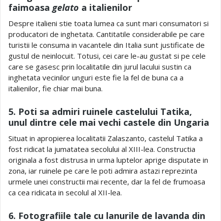
faimoasa
gelato
a italienilor
Despre italieni stie toata lumea ca sunt mari consumatori si
producatori de inghetata. Cantitatile considerabile pe care
turistii le consuma in vacantele din Italia sunt justificate de
gustul de neinlocuit. Totusi, cei care le-au gustat si pe cele
care se gasesc prin localitatile din jurul lacului sustin ca
inghetata vecinilor unguri este fie la fel de buna ca a
italienilor, fie chiar mai buna.
5. Poti sa admiri ruinele castelului Tatika,
unul dintre cele mai vechi castele din Ungaria
Situat in apropierea localitatii Zalaszanto, castelul Tatika a
fost ridicat la jumatatea secolului al XIII-lea. Constructia
originala a fost distrusa in urma luptelor aprige disputate in
zona, iar ruinele pe care le poti admira astazi reprezinta
urmele unei constructii mai recente, dar la fel de frumoasa
ca cea ridicata in secolul al XII-lea.
6. Fotografiile tale cu lanurile de lavanda din