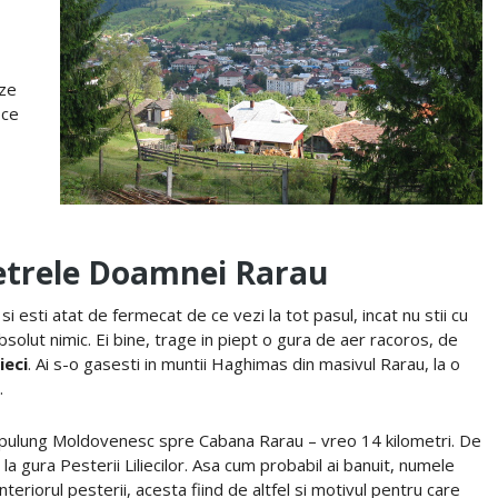
ize
 ce
etrele Doamnei Rarau
 esti atat de fermecat de ce vezi la tot pasul, incat nu stii cu
 absolut nimic. Ei bine, trage in piept o gura de aer racoros, de
ieci
. Ai s-o gasesti in muntii Haghimas din masivul Rarau, la o
.
ampulung Moldovenesc spre Cabana Rarau – vreo 14 kilometri. De
la gura Pesterii Liliecilor. Asa cum probabil ai banuit, numele
 interiorul pesterii, acesta fiind de altfel si motivul pentru care