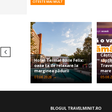
CITESTE MAI MULT
Câști
Hotel Termal Băile Felix:
săpt
oaza ta de relaxare la
Trave
marginea pădurii
mare
07.08.2026
→
05.08.
BLOGUL TRAVELMINIT.RO