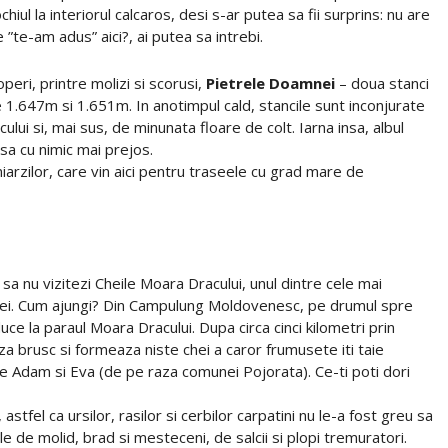
chiul la interiorul calcaros, desi s-ar putea sa fii surprins: nu are
ce ”te-am adus” aici?, ai putea sa intrebi.
eri, printre molizi si scorusi,
Pietrele Doamnei
– doua stanci
e 1.647m si 1.651m. In anotimpul cald, stancile sunt inconjurate
lui si, mai sus, de minunata floare de colt. Iarna insa, albul
nsa cu nimic mai prejos.
rzilor, care vin aici pentru traseele cu grad mare de
a nu vizitezi Cheile Moara Dracului, unul dintre cele mai
inei. Cum ajungi? Din Campulung Moldovenesc, pe drumul spre
ce la paraul Moara Dracului. Dupa circa cinci kilometri prin
a brusc si formeaza niste chei a caror frumusete iti taie
te Adam si Eva (de pe raza comunei Pojorata). Ce-ti poti dori
stfel ca ursilor, rasilor si cerbilor carpatini nu le-a fost greu sa
le de molid, brad si mesteceni, de salcii si plopi tremuratori.