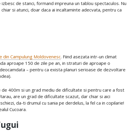
e izbesc de stanci, formand impreuna un tablou spectaculos. Nu
 chiar si atunci, doar daca ai incaltaminte adecvata, pentru ca
ile din Campulung Moldovenesc
. Fiind asezata intr-un climat
a aproape 150 de zile pe an, in straturi de aproape o
 deocamdata – pentru ca exista planuri serioase de dezvoltare
odea).
e de 400m si un grad mediu de dificultate si pentru care a fost
arau, are un grad de dificultate scazut, dar chiar si aici
 schiezi, da-ti drumul cu sania pe derdelus, la fel ca in copilarie!
ealul Cucoara.
Tugui