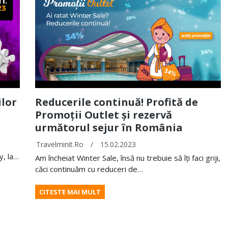
ilor
Reducerile continuă! Profită de
Promoții Outlet și rezervă
următorul sejur în România
Travelminit.ro
/
15.02.2023
y, la…
Am încheiat Winter Sale, însă nu trebuie să îți faci griji,
căci continuăm cu reduceri de…
CITESTE MAI MULT