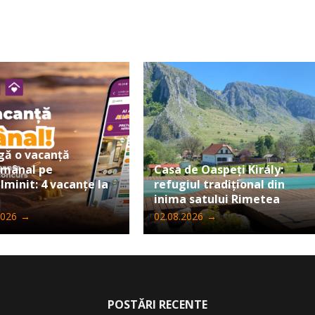
gă o vacanță
ămânal pe
Casa de Oaspeți Király:
lminit: 4 vacanțe la
refugiul tradițional din
inima satului Rimetea
2026
→
02.08.2026
→
POSTĂRI RECENTE