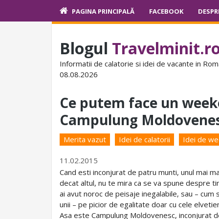
PAGINA PRINCIPALĂ
FACEBOOK
DESPR
Blogul
Travelminit.r
Informatii de calatorie si idei de vacante in Rom
08.08.2026
Ce putem face un week
Campulung Moldovene
Merita vazut
Idei de calatorii
Idei de w
11.02.2015
Cand esti inconjurat de patru munti, unul mai m
decat altul, nu te mira ca se va spune despre ti
ai avut noroc de peisaje inegalabile, sau – cum 
unii – pe picior de egalitate doar cu cele elvetie
Asa este Campulung Moldovenesc, inconjurat d