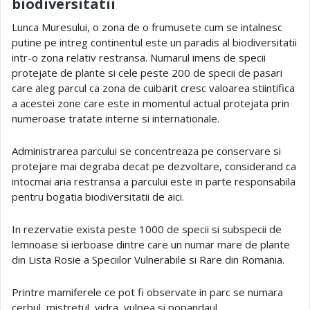
biodiversitatii
Lunca Muresului, o zona de o frumusete cum se intalnesc
putine pe intreg continentul este un paradis al biodiversitatii
intr-o zona relativ restransa. Numarul imens de specii
protejate de plante si cele peste 200 de specii de pasari
care aleg parcul ca zona de cuibarit cresc valoarea stiintifica
a acestei zone care este in momentul actual protejata prin
numeroase tratate interne si internationale.
Administrarea parcului se concentreaza pe conservare si
protejare mai degraba decat pe dezvoltare, considerand ca
intocmai aria restransa a parcului este in parte responsabila
pentru bogatia biodiversitatii de aici.
In rezervatie exista peste 1000 de specii si subspecii de
lemnoase si ierboase dintre care un numar mare de plante
din Lista Rosie a Speciilor Vulnerabile si Rare din Romania.
Printre mamiferele ce pot fi observate in parc se numara
cerbul, mistretul, vidra, vulpea si popandaul.