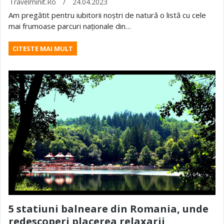
Travelminit.ro
/
24.04.2023
Am pregătit pentru iubitorii noștri de natură o listă cu cele
mai frumoase parcuri naționale din…
CITESTE MAI MULT
5 statiuni balneare din Romania, unde
redescoperi placerea relaxarii