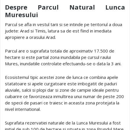
Despre Parcul Natural Lunca
Muresului
Parcul se afla in vestul tarii si se intinde pe teritoriul a doua
judete: Arad si Timis, latura sa de est fiind in imediata
apropiere a orasului Arad.
Parcul are o suprafata totala de aproximativ 17.500 de
hectare si este partial zona inundabila pe cursul raului
Mures, inundatiile controlate efectuandu-se o data la 3 ani.
Ecosistemul tipic acestei zone de lunca ce combina apele
statatoare si apele curgatoare este imbogatit de paduri
aluviale, salcii si plopi dar si zone de campie ideale pentru
cuibarire ce favorizeaza inmultirea unui numar de peste 200
de specii de pasari ce traiesc in aceasta zona protejata la
nivel international.
Suprafata rezervatiei naturale de la Lunca Muresului a fost
initial de sub 100 de hectare si situata in zona Prundul Mare,