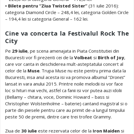
• Bilete pentru “Ziua Twisted Sister”
(31 iulie 2016):
categoria Diamond Circle – 248,4 lei, categoria Golden Circle
– 194,4 lei si categoria General – 162 lei.
Cine va concerta la Festivalul Rock The
City
Pe
29 iulie
, pe scena amenajata in Piata Constitutiei din
Bucuresti vor fi prezenti cei de la
Volbeat
si
Birth of Joy
,
care vor canta in deschiderea mult-asteptatului concert al
celor de la
Muse
. Trupa Muse nu este pentru prima data la
Bucuresti, insa anul acesta isi va promova albumul “
Drones
”
lansat in vara anului 2015. Printre noile melodii isi vor face
loc si hituri mai vechi, astfel ca fanii isi vor putea auzi idolii
(Bellamy – chitara, voce, Dominic Howard – bass si
Christopher Wolstenholme – baterie) cantand magistral si o
parte din piesele pentru care au primit de-a lungul timpului
peste 50 de premii, dintre care trei trofee Grammy.
Ziua de
30 iulie
este rezervata celor de la
Iron Maiden
si