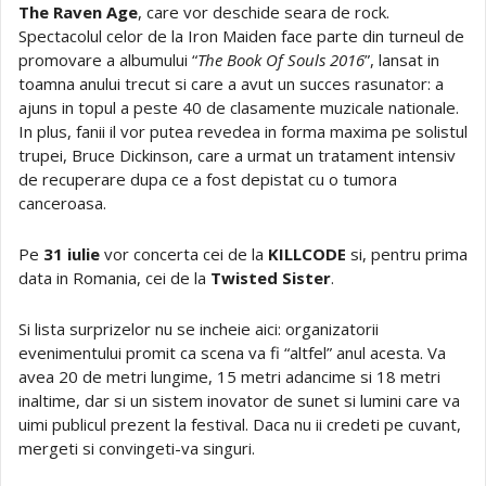
The Raven Age
, care vor deschide seara de rock.
Spectacolul celor de la Iron Maiden face parte din turneul de
promovare a albumului “
The Book Of Souls 2016
”, lansat in
toamna anului trecut si care a avut un succes rasunator: a
ajuns in topul a peste 40 de clasamente muzicale nationale.
In plus, fanii il vor putea revedea in forma maxima pe solistul
trupei, Bruce Dickinson, care a urmat un tratament intensiv
de recuperare dupa ce a fost depistat cu o tumora
canceroasa.
Pe
31 iulie
vor concerta cei de la
KILLCODE
si, pentru prima
data in Romania, cei de la
Twisted Sister
.
Si lista surprizelor nu se incheie aici: organizatorii
evenimentului promit ca scena va fi “altfel” anul acesta. Va
avea 20 de metri lungime, 15 metri adancime si 18 metri
inaltime, dar si un sistem inovator de sunet si lumini care va
uimi publicul prezent la festival. Daca nu ii credeti pe cuvant,
mergeti si convingeti-va singuri.