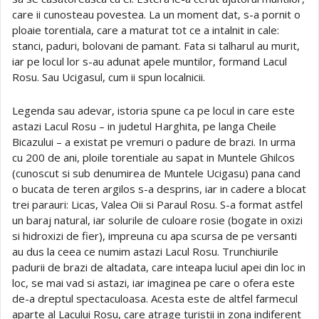
care ii cunosteau povestea. La un moment dat, s-a pornit o
ploaie torentiala, care a maturat tot ce a intalnit in cale:
stanci, paduri, bolovani de pamant. Fata si talharul au murit,
iar pe locul lor s-au adunat apele muntilor, formand Lacul
Rosu. Sau Ucigasul, cum ii spun localnicii.
Legenda sau adevar, istoria spune ca pe locul in care este
astazi Lacul Rosu – in judetul Harghita, pe langa Cheile
Bicazului – a existat pe vremuri o padure de brazi. In urma
cu 200 de ani, ploile torentiale au sapat in Muntele Ghilcos
(cunoscut si sub denumirea de Muntele Ucigasu) pana cand
o bucata de teren argilos s-a desprins, iar in cadere a blocat
trei parauri: Licas, Valea Oii si Paraul Rosu. S-a format astfel
un baraj natural, iar solurile de culoare rosie (bogate in oxizi
si hidroxizi de fier), impreuna cu apa scursa de pe versanti
au dus la ceea ce numim astazi Lacul Rosu. Trunchiurile
padurii de brazi de altadata, care inteapa luciul apei din loc in
loc, se mai vad si astazi, iar imaginea pe care o ofera este
de-a dreptul spectaculoasa. Acesta este de altfel farmecul
aparte al Lacului Rosu, care atrage turistii in zona indiferent