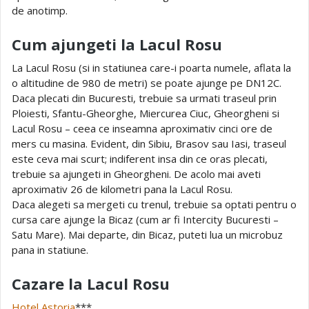
de anotimp.
Cum ajungeti la Lacul Rosu
La Lacul Rosu (si in statiunea care-i poarta numele, aflata la
o altitudine de 980 de metri) se poate ajunge pe DN12C.
Daca plecati din Bucuresti, trebuie sa urmati traseul prin
Ploiesti, Sfantu-Gheorghe, Miercurea Ciuc, Gheorgheni si
Lacul Rosu – ceea ce inseamna aproximativ cinci ore de
mers cu masina. Evident, din Sibiu, Brasov sau Iasi, traseul
este ceva mai scurt; indiferent insa din ce oras plecati,
trebuie sa ajungeti in Gheorgheni. De acolo mai aveti
aproximativ 26 de kilometri pana la Lacul Rosu.
Daca alegeti sa mergeti cu trenul, trebuie sa optati pentru o
cursa care ajunge la Bicaz (cum ar fi Intercity Bucuresti –
Satu Mare). Mai departe, din Bicaz, puteti lua un microbuz
pana in statiune.
Cazare la Lacul Rosu
Hotel Astoria
***