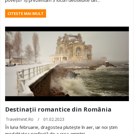
povești? Îți prezentăm 3 locuri deosebite din…
CITESTE MAI MULT
Destinații romantice din România
Travelminit.ro
/
01.02.2023
În luna februarie, dragostea plutește în aer, iar noi știm
modalitatea perfectă de a crea amintiri…