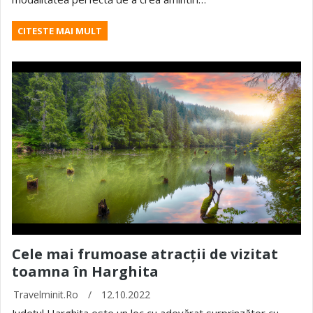
CITESTE MAI MULT
Cele mai frumoase atracții de vizitat
toamna în Harghita
Travelminit.ro
/
12.10.2022
Județul Harghita este un loc cu adevărat surprinzător cu