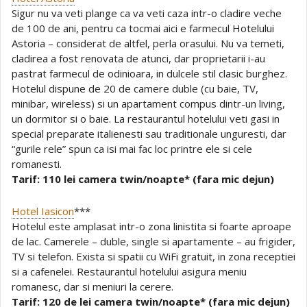
Sigur nu va veti plange ca va veti caza intr-o cladire veche
de 100 de ani, pentru ca tocmai aici e farmecul Hotelului
Astoria – considerat de altfel, perla orasului. Nu va temeti,
cladirea a fost renovata de atunci, dar proprietarii i-au
pastrat farmecul de odinioara, in dulcele stil clasic burghez.
Hotelul dispune de 20 de camere duble (cu baie, TV,
minibar, wireless) si un apartament compus dintr-un living,
un dormitor si o baie. La restaurantul hotelului veti gasi in
special preparate italienesti sau traditionale unguresti, dar
“gurile rele” spun ca isi mai fac loc printre ele si cele
romanesti.
Tarif: 110 lei camera twin/noapte* (fara mic dejun)
Hotel Iasicon
***
Hotelul este amplasat intr-o zona linistita si foarte aproape
de lac. Camerele – duble, single si apartamente – au frigider,
TV si telefon. Exista si spatii cu WiFi gratuit, in zona receptiei
si a cafenelei. Restaurantul hotelului asigura meniu
romanesc, dar si meniuri la cerere.
Tarif: 120 de lei camera twin/noapte* (fara mic dejun)