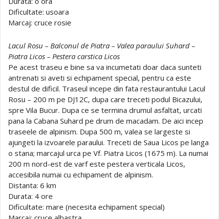
Durata: o ora
Dificultate: usoara
Marcaj: cruce rosie
Lacul Rosu – Balconul de Piatra – Valea paraului Suhard –
Piatra Licos – Pestera carstica Licos
Pe acest traseu e bine sa va incumetati doar daca sunteti
antrenati si aveti si echipament special, pentru ca este
destul de dificil. Traseul incepe din fata restaurantului Lacul
Rosu – 200 m pe DJ12C, dupa care treceti podul Bicazului,
spre Vila Bucur. Dupa ce se termina drumul asfaltat, urcati
pana la Cabana Suhard pe drum de macadam. De aici incep
traseele de alpinism. Dupa 500 m, valea se largeste si
ajungeti la izvoarele paraului. Treceti de Saua Licos pe langa
o stana; marcajul urca pe Vf. Piatra Licos (1675 m). La numai
200 m nord-est de varf este pestera verticala Licos,
accesibila numai cu echipament de alpinism.
Distanta: 6 km
Durata: 4 ore
Dificultate: mare (necesita echipament special)
Marcaj: cruce albastra