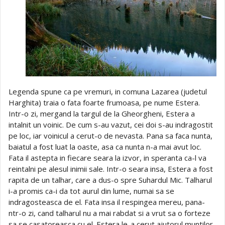
Legenda spune ca pe vremuri, in comuna Lazarea (judetul
Harghita) traia o fata foarte frumoasa, pe nume Estera.
Intr-o zi, mergand la targul de la Gheorgheni, Estera a
intalnit un voinic. De cum s-au vazut, cei doi s-au indragostit
pe loc, iar voinicul a cerut-o de nevasta. Pana sa faca nunta,
baiatul a fost luat la oaste, asa ca nunta n-a mai avut loc.
Fata il astepta in fiecare seara la izvor, in speranta ca-l va
reintalni pe alesul inimii sale. Intr-o seara insa, Estera a fost
rapita de un talhar, care a dus-o spre Suhardul Mic. Talharul
i-a promis ca-i da tot aurul din lume, numai sa se
indragosteasca de el. Fata insa il respingea mereu, pana-
ntr-o zi, cand talharul nu a mai rabdat si a vrut sa o forteze
sa se casatoreasca cu el. Estera le-a cerut ajutorul muntilor,