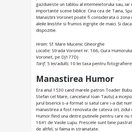
gazduieste un tablou al intemeietorului sau, iar i
importante scene biblice: Cina cea de Taina, Spal
Manastirii Voronet poate fi considerata o zona d
aleile linistite si frumos ingrijite de maici. Si dac
dispozitie.
Hram:
Sf. Mare Mucenic Gheorghe
Locatie:
Strada Voronet nr. 166, Gura Humorului,
Voronet, pe DJ177D)
Tarif:
5 lei/adulti; 10 lei taxa pentru fotografier
Manastirea Humor
Era anul 1530 cand marele patron Toader Bubuiog 
Stefan cel Mare, cancelarul Ioan Tautu) a inceput
jurul bisericii s-a format si satul care i-a dat 
manastirea a fost renovata de cateva ori; zidul 
Humor fiind una dintre putinele pentru care nu s-
1641 de Vasile Lupu. Frescele sunt bine pastrate
de altfel, si faima in strainatate.