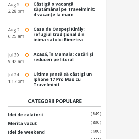
Câștigă o vacanță
Aug 5
săptămânal pe Travelminit:
2:28 pm
4 vacanțe la mare
Casa de Oaspeți Király:
Aug 2
refugiul tradițional din
6:25 am
inima satului Rimetea
Acasă, în Mamaia: cazări și
Jul 30
reduceri pe litoral
9:42 am
Ultima șansă să câștigi un
Jul 24
Iphone 17 Pro Max cu
1:17 pm
Travelminit
CATEGORII POPULARE
( 849 )
Idei de calatorii
( 830 )
Merita vazut
( 680 )
Idei de weekend