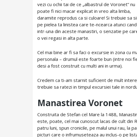
vezi cu ochii tai de ce „albastrul de Voronet” nu
poate fi nici macar explicat in vreo alta limba,
daramite reprodus ca si culoare! Si trebuie sa s
pe pielea ta linistea care te-ncearca atunci cand 
intr-una din aceste manastiri, o senzatie pe car
o vei regasi in alta parte.
Cel mai bine ar fi sa faci o excursie in zona cu m
personala – drumul este foarte bun (intre noi f
desi a fost construit cu multi ani in urma).
Credem ca ti-am starnit suficient de mult interes
trebuie sa ratezi in timpul excursiei tale in nord
Manastirea Voronet
Construita de Stefan cel Mare la 1488, Manastir
este, poate, cel mai cunoscut lacas de cult din
patru luni, spun cronicile, pe malul unui rau, la 
picturi care o infrumuseteaza au inclus-o pe l