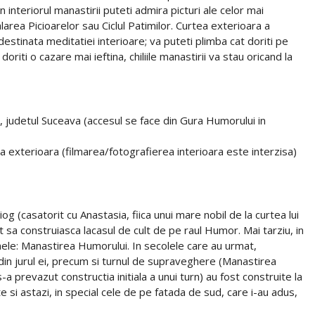
n interiorul manastirii puteti admira picturi ale celor mai
area Picioarelor sau Ciclul Patimilor. Curtea exterioara a
estinata meditatiei interioare; va puteti plimba cat doriti pe
a doriti o cazare mai ieftina, chiliile manastirii va stau oricand la
 judetul Suceava (accesul se face din Gura Humorului in
ea exterioara (filmarea/fotografierea interioara este interzisa)
(casatorit cu Anastasia, fiica unui mare nobil de la curtea lui
 sa construiasca lacasul de cult de pe raul Humor. Mai tarziu, in
numele: Manastirea Humorului. In secolele care au urmat,
din jurul ei, precum si turnul de supraveghere (Manastirea
a prevazut constructia initiala a unui turn) au fost construite la
 si astazi, in special cele de pe fatada de sud, care i-au adus,