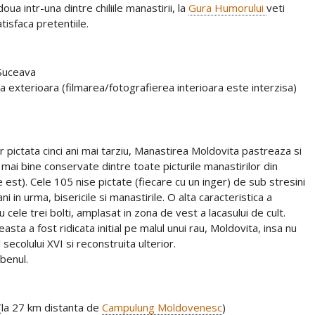
ua intr-una dintre chiliile manastirii, la
Gura Humorului
veti
isfaca pretentiile.
Suceava
ea exterioara (filmarea/fotografierea interioara este interzisa)
 pictata cinci ani mai tarziu, Manastirea Moldovita pastreaza si
l mai bine conservate dintre toate picturile manastirilor din
 est). Cele 105 nise pictate (fiecare cu un inger) de sub stresini
 in urma, bisericile si manastirile. O alta caracteristica a
 cele trei bolti, amplasat in zona de vest a lacasului de cult.
easta a fost ridicata initial pe malul unui rau, Moldovita, insa nu
 secolului XVI si reconstruita ulterior.
benul.
 (la 27 km distanta de
Campulung Moldovenesc
)