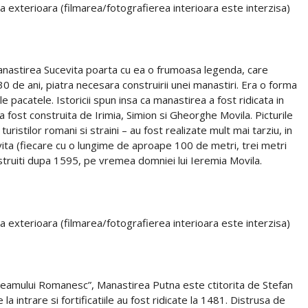
ea exterioara (filmarea/fotografierea interioara este interzisa)
Manastirea Sucevita poarta cu ea o frumoasa legenda, care
0 de ani, piatra necesara construirii unei manastiri. Era o forma
 pacatele. Istoricii spun insa ca manastirea a fost ridicata in
 fost construita de Irimia, Simion si Gheorghe Movila. Picturile
turistilor romani si straini – au fost realizate mult mai tarziu, in
evita (fiecare cu o lungime de aproape 100 de metri, trei metri
nstruiti dupa 1595, pe vremea domniei lui Ieremia Movila.
ea exterioara (filmarea/fotografierea interioara este interzisa)
Neamului Romanesc”, Manastirea Putna este ctitorita de Stefan
a intrare si fortificatiile au fost ridicate la 1481. Distrusa de