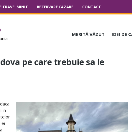
E TRAVELMINIT
REZERVARE CAZARE
CONTACT
o
MERITĂ VĂZUT
IDEI DE 
ania
dova pe care trebuie sa le
„daca
i in
ntelor
 ei
sa