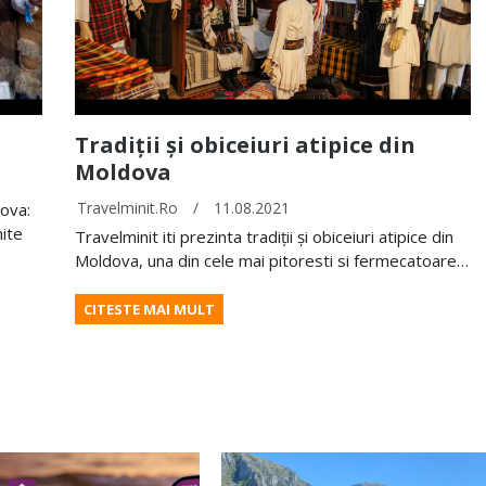
Tradiții și obiceiuri atipice din
Moldova
Travelminit.ro
/
11.08.2021
dova:
nite
Travelminit iti prezinta tradiții și obiceiuri atipice din
Moldova, una din cele mai pitoresti si fermecatoare…
CITESTE MAI MULT