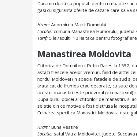
Daca nu doriti sa popositi pentru o noapte sau do
gasi cu siguranta oferte de cazare care sa va sat
Hram:
Adormirea Maicii Domnului
Locatie:
comuna Manastirea Humorului, judetul 
Tarif:
5 lei/adulti; 10 lei taxa pentru fotografier
Manastirea Moldovita
Ctitorita de Domnitorul Petru Rares la 1532, dar
astazi frescele acelor vremuri, fiind de altfel ce
nordul Moldovei (in special fatadele de sud si de
arata cat de frumos erau decorate, cu sute de ani
acestei manastiri este pridvorul (exonartexul) cu
Dupa bunul obicei al ctitorilor de manastiri, si ac
se stie din ce motive a fost distrusa la inceputul
Culoarea specifica Manastirii Moldovita este gal
Hram:
Buna Vestire
Locatie:
satul Vatra Moldovitei, judetul Suceava