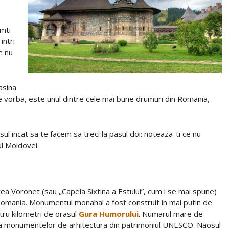
imti
intri
e nu
asina
ie vorba, este unul dintre cele mai bune drumuri din Romania,
ul incat sa te facem sa treci la pasul doi: noteaza-ti ce nu
ul Moldovei.
ea Voronet (sau „Capela Sixtina a Estului”, cum i se mai spune)
 Romania. Monumentul monahal a fost construit in mai putin de
patru kilometri de orasul
Gura Humorului
. Numarul mare de
ista monumentelor de arhitectura din patrimoniul UNESCO. Naosul