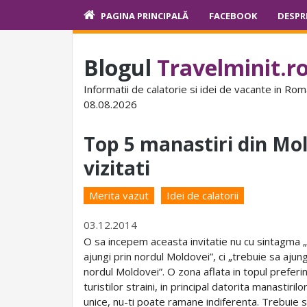
PAGINA PRINCIPALĂ
FACEBOOK
DESPR
Blogul
Travelminit.r
Informatii de calatorie si idei de vacante in Rom
08.08.2026
Top 5 manastiri din Mol
vizitati
Merita vazut
Idei de calatorii
03.12.2014
O sa incepem aceasta invitatie nu cu sintagma 
ajungi prin nordul Moldovei”, ci „trebuie sa ajung
nordul Moldovei”. O zona aflata in topul preferi
turistilor straini, in principal datorita manastirilor
unice, nu-ti poate ramane indiferenta. Trebuie 