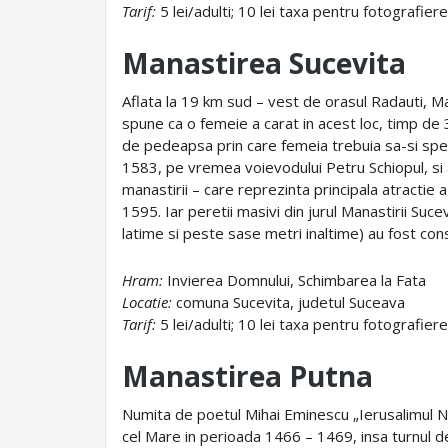
Tarif:
5 lei/adulti; 10 lei taxa pentru fotografier
Manastirea Sucevita
Aflata la 19 km sud – vest de orasul Radauti, 
spune ca o femeie a carat in acest loc, timp de 3
de pedeapsa prin care femeia trebuia sa-si spele
1583, pe vremea voievodului Petru Schiopul, si a
manastirii – care reprezinta principala atractie a 
1595. Iar peretii masivi din jurul Manastirii Suc
latime si peste sase metri inaltime) au fost co
Hram:
Invierea Domnului, Schimbarea la Fata
Locatie:
comuna Sucevita, judetul Suceava
Tarif:
5 lei/adulti; 10 lei taxa pentru fotografier
Manastirea Putna
Numita de poetul Mihai Eminescu „Ierusalimul 
cel Mare in perioada 1466 – 1469, insa turnul de l