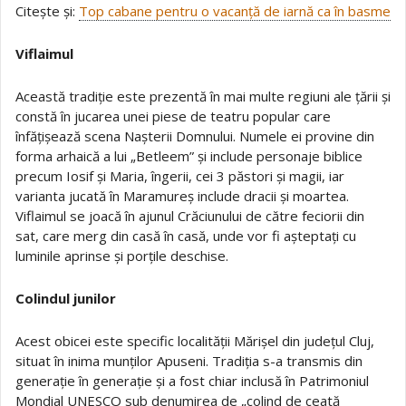
Citește și:
Top cabane pentru o vacanță de iarnă ca în basme
Viflaimul
Această tradiție este prezentă în mai multe regiuni ale țării și
constă în jucarea unei piese de teatru popular care
înfățișează scena Nașterii Domnului. Numele ei provine din
forma arhaică a lui „Betleem” și include personaje biblice
precum Iosif și Maria, îngerii, cei 3 păstori și magii, iar
varianta jucată în Maramureș include dracii și moartea.
Viflaimul se joacă în ajunul Crăciunului de către feciorii din
sat, care merg din casă în casă, unde vor fi așteptați cu
luminile aprinse și porțile deschise.
Colindul junilor
Acest obicei este specific localității Mărișel din județul Cluj,
situat în inima munților Apuseni. Tradiția s-a transmis din
generație în generație și a fost chiar inclusă în Patrimoniul
Mondial UNESCO sub denumirea de „colind de ceată