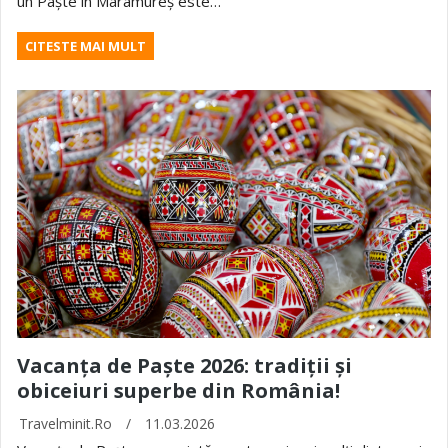
un Paște în Maramureș este…
CITESTE MAI MULT
Vacanța de Paște 2026: tradiții și
obiceiuri superbe din România!
Travelminit.ro
/
11.03.2026