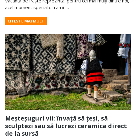
Vacanța de Paște reprezintă, pentru cei mai mulți dintre noi,
acel moment special din an în…
CITESTE MAI MULT
Meșteșuguri vii: învață să țeși, să
sculptezi sau să lucrezi ceramica direct
de la sursă