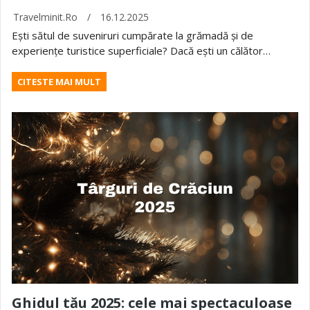
Travelminit.ro
/
16.12.2025
Ești sătul de suveniruri cumpărate la grămadă și de
experiențe turistice superficiale? Dacă ești un călător…
CITESTE MAI MULT
Ghidul tău 2025: cele mai spectaculoase