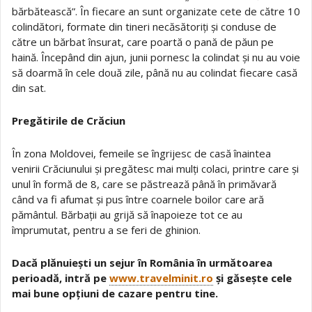
bărbătească”. În fiecare an sunt organizate cete de către 10
colindători, formate din tineri necăsătoriți și conduse de
către un bărbat însurat, care poartă o pană de păun pe
haină. Începând din ajun, junii pornesc la colindat și nu au voie
să doarmă în cele două zile, până nu au colindat fiecare casă
din sat.
Pregătirile de Crăciun
În zona Moldovei, femeile se îngrijesc de casă înaintea
venirii Crăciunului și pregătesc mai mulți colaci, printre care și
unul în formă de 8, care se păstrează până în primăvară
când va fi afumat și pus între coarnele boilor care ară
pământul. Bărbații au grijă să înapoieze tot ce au
împrumutat, pentru a se feri de ghinion.
Dacă plănuiești un sejur în România în următoarea
perioadă, intră pe
www.travelminit.ro
și găsește cele
mai bune opțiuni de cazare pentru tine.