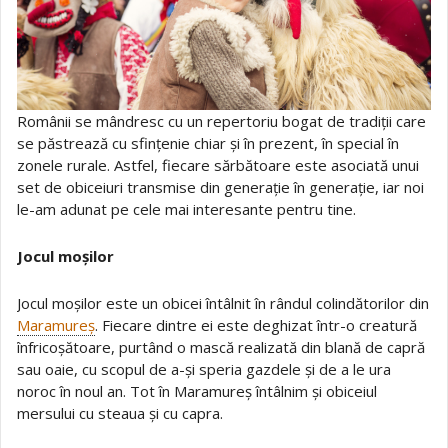
Românii se mândresc cu un repertoriu bogat de tradiții care
se păstrează cu sfințenie chiar și în prezent, în special în
zonele rurale. Astfel, fiecare sărbătoare este asociată unui
set de obiceiuri transmise din generație în generație, iar noi
le-am adunat pe cele mai interesante pentru tine.
Jocul moșilor
Jocul moșilor este un obicei întâlnit în rândul colindătorilor din
Maramureș
. Fiecare dintre ei este deghizat într-o creatură
înfricoșătoare, purtând o mască realizată din blană de capră
sau oaie, cu scopul de a-și speria gazdele și de a le ura
noroc în noul an. Tot în Maramureș întâlnim și obiceiul
mersului cu steaua și cu capra.