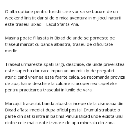
O alta optiune pentru turistii care vor sa se bucure de un
weekend linistit dar si de o mica aventura in mijlocul naturii
este traseul Bixad – Lacul Sfanta Ana.
Masina poate fi lasata in Bixad de unde se porneste pe
traseul marcat cu banda albastra, traseu de dificultate
medie.
Traseul urmareste spatii largi, deschise, de unde privelistea
este superba dar care impun un anumit tip de pregatiri
atunci cand vremea este foarte calda. Se recomanda provizii
de apa, haine deschise la culoare si acoperirea capetelor
pentru practicarea traseului in lunile de vara.
Marcajul traseului, banda albastra incepe de la cismeaua din
Bixad aflata imediat dupa oficiul postal. Drumul strabate o
parte din sat si intra in bazinul Pinului Bixad unde exista unul
dintre cele mai curate izvoare de apa minerala din zona.