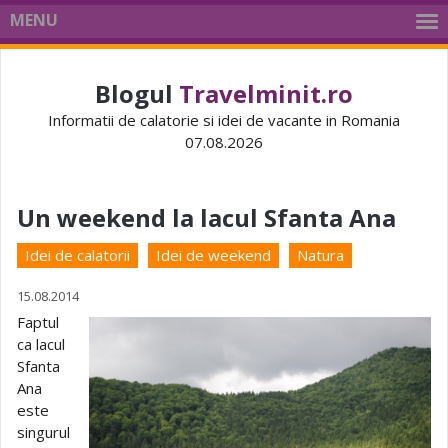
MENU
Blogul
Travelminit.ro
Informatii de calatorie si idei de vacante in Romania
07.08.2026
Un weekend la lacul Sfanta Ana
Idei de calatorii
Idei de weekend
Natura
15.08.2014
Faptul
ca lacul
Sfanta
Ana
este
singurul