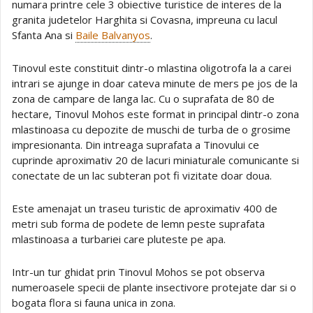
numara printre cele 3 obiective turistice de interes de la
granita judetelor Harghita si Covasna, impreuna cu lacul
Sfanta Ana si
Baile Balvanyos
.
Tinovul este constituit dintr-o mlastina oligotrofa la a carei
intrari se ajunge in doar cateva minute de mers pe jos de la
zona de campare de langa lac. Cu o suprafata de 80 de
hectare, Tinovul Mohos este format in principal dintr-o zona
mlastinoasa cu depozite de muschi de turba de o grosime
impresionanta. Din intreaga suprafata a Tinovului ce
cuprinde aproximativ 20 de lacuri miniaturale comunicante si
conectate de un lac subteran pot fi vizitate doar doua.
Este amenajat un traseu turistic de aproximativ 400 de
metri sub forma de podete de lemn peste suprafata
mlastinoasa a turbariei care pluteste pe apa.
Intr-un tur ghidat prin Tinovul Mohos se pot observa
numeroasele specii de plante insectivore protejate dar si o
bogata flora si fauna unica in zona.