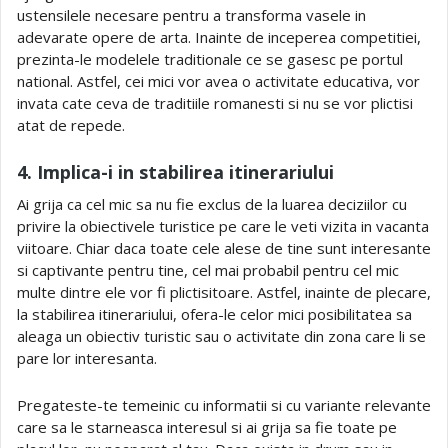
ustensilele necesare pentru a transforma vasele in
adevarate opere de arta. Inainte de inceperea competitiei,
prezinta-le modelele traditionale ce se gasesc pe portul
national. Astfel, cei mici vor avea o activitate educativa, vor
invata cate ceva de traditiile romanesti si nu se vor plictisi
atat de repede.
4. Implica-i in stabilirea itinerariului
Ai grija ca cel mic sa nu fie exclus de la luarea deciziilor cu
privire la obiectivele turistice pe care le veti vizita in vacanta
viitoare. Chiar daca toate cele alese de tine sunt interesante
si captivante pentru tine, cel mai probabil pentru cel mic
multe dintre ele vor fi plictisitoare. Astfel, inainte de plecare,
la stabilirea itinerariului, ofera-le celor mici posibilitatea sa
aleaga un obiectiv turistic sau o activitate din zona care li se
pare lor interesanta.
Pregateste-te temeinic cu informatii si cu variante relevante
care sa le starneasca interesul si ai grija sa fie toate pe