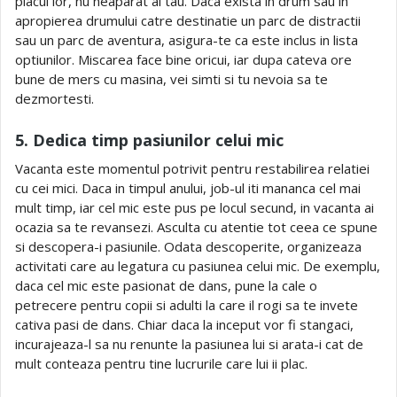
placul lor, nu neaparat al tau. Daca exista in drum sau in
apropierea drumului catre destinatie un parc de distractii
sau un parc de aventura, asigura-te ca este inclus in lista
optiunilor. Miscarea face bine oricui, iar dupa cateva ore
bune de mers cu masina, vei simti si tu nevoia sa te
dezmortesti.
5. Dedica timp pasiunilor celui mic
Vacanta este momentul potrivit pentru restabilirea relatiei
cu cei mici. Daca in timpul anului, job-ul iti mananca cel mai
mult timp, iar cel mic este pus pe locul secund, in vacanta ai
ocazia sa te revansezi. Asculta cu atentie tot ceea ce spune
si descopera-i pasiunile. Odata descoperite, organizeaza
activitati care au legatura cu pasiunea celui mic. De exemplu,
daca cel mic este pasionat de dans, pune la cale o
petrecere pentru copii si adulti la care il rogi sa te invete
cativa pasi de dans. Chiar daca la inceput vor fi stangaci,
incurajeaza-l sa nu renunte la pasiunea lui si arata-i cat de
mult conteaza pentru tine lucrurile care lui ii plac.