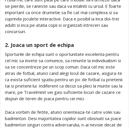
se pierde, se raneste sau daca va intalniti cu ursul. E foarte
important ca orice drumetie sa fie cat mai complexa si sa
cuprinda joculete interactive. Daca e posibil ia inca doi-trei
adulti si inca pe atatia copii si organizati intreceri sau
concursuri.
2. Joaca un sport de echipa
Sporturile de echipa sunt o oportunitate excelenta pentru
cel mic sa invete sa comunice, sa renunte la individualism si
sa se concentreze pe un scop comun. Daca cel mic este
atras de fotbal, atunci cand alegi locul de cazare, asigura-te
ca exista suficient spatiu pentru un joc de fotbal cu prietenii
tai si prietenii lui. Indiferent ca decizi sa pleci la munte sau la
mare, pe Travelminit vei gasi suficiente locuri de cazare ce
dispun de teren de joaca pentru cei mici.
Daca vorbim de fetite, atunci orienteaza-te catre volei sau
badminton. Desi majoritatea copiilor sunt obisnuiti sa joace
badminton singuri contra adversarului, n-ai nevoie decat de