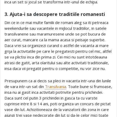
inca un set si jocul se transforma intr-unul de echipa.
3. Ajuta-i sa descopere traditiile romanesti
Din ce in ce mai multe familii de romani aleg sa iti petreaca
weekendurile sau vacantele in mijlocul traditiilor, in satele
transilvanene sau maramuresene unde se pot bucura de
aer curat, mancare ca la mama acasa si peisaje superbe.
Daca vrei sa organizezi curand o astfel de vacanta ai mare
grija la activitatile pe care le pregatesti pentru cel mic, altfel
se va plictisi inca din prima zi. Cei mici nu sunt intotdeauna
atrasi de gatit, arta olaritului sau alte activitati traditionale,
insa daca vii pregatit pentru o competitie, nu vor zice nu.
Presupunem ca ai decis sa pleci in vacanta intr-una din lunile
de vara intr-un sat din
Transilvania
. Toate bune si frumoase,
insa nu ai gasit inca activitati potrivite pentru prichindei.
Daca sunt cel putin 3 prichindei in gasca ta cu varste
cuprinse intre 8 si 14 ani, poti organiza un concurs de pictat
vase din lut. Achizitioneaza de la vanzatorii din zona in care
ajungi trei vase nedecorate din lut si da-le celor mici toate