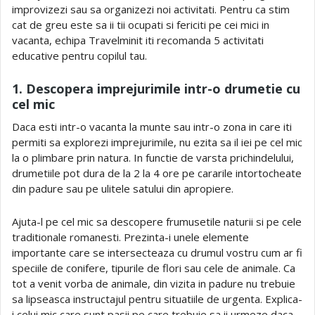
improvizezi sau sa organizezi noi activitati. Pentru ca stim
cat de greu este sa ii tii ocupati si fericiti pe cei mici in
vacanta, echipa Travelminit iti recomanda 5 activitati
educative pentru copilul tau.
1. Descopera imprejurimile intr-o drumetie cu
cel mic
Daca esti intr-o vacanta la munte sau intr-o zona in care iti
permiti sa explorezi imprejurimile, nu ezita sa il iei pe cel mic
la o plimbare prin natura. In functie de varsta prichindelului,
drumetiile pot dura de la 2 la 4 ore pe cararile intortocheate
din padure sau pe ulitele satului din apropiere.
Ajuta-l pe cel mic sa descopere frumusetile naturii si pe cele
traditionale romanesti. Prezinta-i unele elemente
importante care se intersecteaza cu drumul vostru cum ar fi
speciile de conifere, tipurile de flori sau cele de animale. Ca
tot a venit vorba de animale, din vizita in padure nu trebuie
sa lipseasca instructajul pentru situatiile de urgenta. Explica-
i celui mic care sunt pasii pe care trebuie sa ii urmeze daca