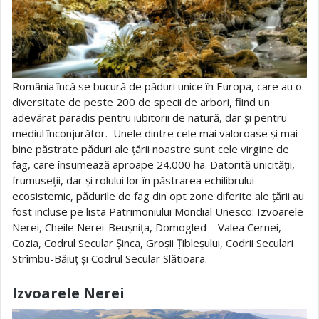
România încă se bucură de păduri unice în Europa, care au o
diversitate de peste 200 de specii de arbori, fiind un
adevărat paradis pentru iubitorii de natură, dar și pentru
mediul înconjurător. Unele dintre cele mai valoroase și mai
bine păstrate păduri ale țării noastre sunt cele virgine de
fag, care însumează aproape 24.000 ha. Datorită unicității,
frumuseții, dar și rolului lor în păstrarea echilibrului
ecosistemic, pădurile de fag din opt zone diferite ale țării au
fost incluse pe lista Patrimoniului Mondial Unesco: Izvoarele
Nerei, Cheile Nerei-Beușnița, Domogled – Valea Cernei,
Cozia, Codrul Secular Șinca, Groșii Țibleșului, Codrii Seculari
Strîmbu-Băiuț și Codrul Secular Slătioara.
Izvoarele Nerei