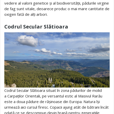
vedere al valorii genetice și al biodiversității, pădurile virgine
de fag sunt vitale, deoarece produc o mai mare cantitate de
oxigen fată de alți arbori.
Codrul Secular Slătioara
Codrul Secular Slătioara situat în zona pădurilor de molid
a Carpaților Orientali, pe versantul estic al Masivul Rarău
este a doua pădure de rășinoase din Europa. Natura își
urmează aici cursul firesc. Copacii ajung atât de bătrani încât
odată ce se descompun devin hrană pentru generațiile