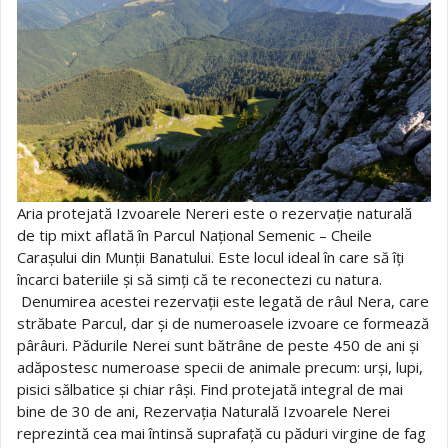
Aria protejată Izvoarele Nereri este o rezervație naturală
de tip mixt aflată în Parcul Național Semenic – Cheile
Carașului din Munții Banatului. Este locul ideal în care să îți
încarci bateriile și să simți că te reconectezi cu natura.
Denumirea acestei rezervații este legată de râul Nera, care
străbate Parcul, dar și de numeroasele izvoare ce formează
pârâuri. Pădurile Nerei sunt bătrâne de peste 450 de ani și
adăpostesc numeroase specii de animale precum: urși, lupi,
pisici sălbatice și chiar râși. Find protejată integral de mai
bine de 30 de ani, Rezervația Naturală Izvoarele Nerei
reprezintă cea mai întinsă suprafață cu păduri virgine de fag