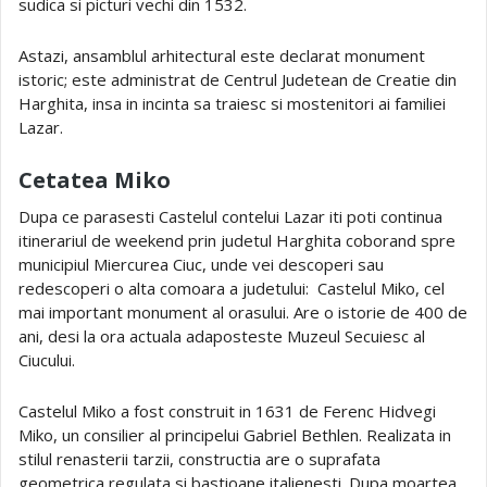
sudica si picturi vechi din 1532.
Astazi, ansamblul arhitectural este declarat monument
istoric; este administrat de Centrul Judetean de Creatie din
Harghita, insa in incinta sa traiesc si mostenitori ai familiei
Lazar.
Cetatea Miko
Dupa ce parasesti Castelul contelui Lazar iti poti continua
itinerariul de weekend prin judetul Harghita coborand spre
municipiul Miercurea Ciuc, unde vei descoperi sau
redescoperi o alta comoara a judetului: Castelul Miko, cel
mai important monument al orasului. Are o istorie de 400 de
ani, desi la ora actuala adaposteste Muzeul Secuiesc al
Ciucului.
Castelul Miko a fost construit in 1631 de Ferenc Hidvegi
Miko, un consilier al principelui Gabriel Bethlen. Realizata in
stilul renasterii tarzii, constructia are o suprafata
geometrica regulata si bastioane italienesti. Dupa moartea