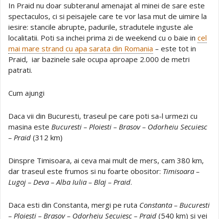
In Praid nu doar subteranul amenajat al minei de sare este
spectaculos, ci si peisajele care te vor lasa mut de uimire la
iesire: stancile abrupte, padurile, stradutele inguste ale
localitatii. Poti sa inchei prima zi de weekend cu o baie in
cel
mai mare strand cu apa sarata din Romania
– este tot in
Praid, iar bazinele sale ocupa aproape 2.000 de metri
patrati.
Cum ajungi
Daca vii din Bucuresti, traseul pe care poti sa-l urmezi cu
masina este
Bucuresti – Ploiesti – Brasov – Odorheiu Secuiesc
– Praid
(312 km)
Dinspre Timisoara, ai ceva mai mult de mers, cam 380 km,
dar traseul este frumos si nu foarte obositor:
Timisoara –
Lugoj – Deva – Alba Iulia – Blaj – Praid
.
Daca esti din Constanta, mergi pe ruta
Constanta – Bucuresti
– Ploiesti – Brasov – Odorheiu Secuiesc – Praid
(540 km) si vei