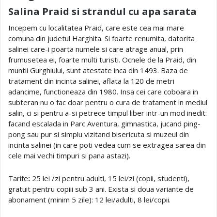
Salina Praid si strandul cu apa sarata
Incepem cu localitatea Praid, care este cea mai mare
comuna din judetul Harghita. Si foarte renumita, datorita
salinei care-i poarta numele si care atrage anual, prin
frumusetea ei, foarte multi turisti. Ocnele de la Praid, din
muntii Gurghiului, sunt atestate inca din 1493. Baza de
tratament din incinta salinei, aflata la 120 de metri
adancime, functioneaza din 1980. Insa cei care coboara in
subteran nu o fac doar pentru o cura de tratament in mediul
salin, ci si pentru a-si petrece timpul liber intr-un mod inedit:
facand escalada in Parc Aventura, gimnastica, jucand ping-
pong sau pur si simplu vizitand bisericuta si muzeul din
incinta salinei (in care poti vedea cum se extragea sarea din
cele mai vechi timpuri si pana astazi).
Tarife
:
25 lei /zi pentru adulti, 15 lei/zi (copii, studenti),
gratuit pentru copiii sub 3 ani. Exista si doua variante de
abonament (minim 5 zile): 12 lei/adulti, 8 lei/copii.