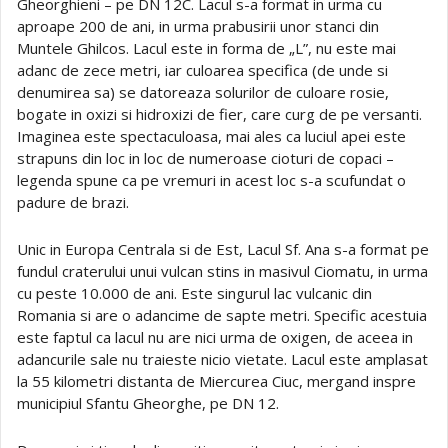
Gheorghieni – pe DN 12C. Lacul s-a format in urma cu
aproape 200 de ani, in urma prabusirii unor stanci din
Muntele Ghilcos. Lacul este in forma de „L”, nu este mai
adanc de zece metri, iar culoarea specifica (de unde si
denumirea sa) se datoreaza solurilor de culoare rosie,
bogate in oxizi si hidroxizi de fier, care curg de pe versanti.
Imaginea este spectaculoasa, mai ales ca luciul apei este
strapuns din loc in loc de numeroase cioturi de copaci –
legenda spune ca pe vremuri in acest loc s-a scufundat o
padure de brazi.
Unic in Europa Centrala si de Est, Lacul Sf. Ana s-a format pe
fundul craterului unui vulcan stins in masivul Ciomatu, in urma
cu peste 10.000 de ani. Este singurul lac vulcanic din
Romania si are o adancime de sapte metri. Specific acestuia
este faptul ca lacul nu are nici urma de oxigen, de aceea in
adancurile sale nu traieste nicio vietate. Lacul este amplasat
la 55 kilometri distanta de Miercurea Ciuc, mergand inspre
municipiul Sfantu Gheorghe, pe DN 12.