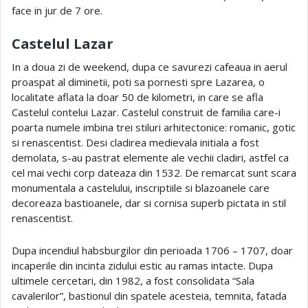
face in jur de 7 ore.
Castelul Lazar
In a doua zi de weekend, dupa ce savurezi cafeaua in aerul
proaspat al diminetii, poti sa pornesti spre Lazarea, o
localitate aflata la doar 50 de kilometri, in care se afla
Castelul contelui Lazar. Castelul construit de familia care-i
poarta numele imbina trei stiluri arhitectonice: romanic, gotic
si renascentist. Desi cladirea medievala initiala a fost
demolata, s-au pastrat elemente ale vechii cladiri, astfel ca
cel mai vechi corp dateaza din 1532. De remarcat sunt scara
monumentala a castelului, inscriptiile si blazoanele care
decoreaza bastioanele, dar si cornisa superb pictata in stil
renascentist.
Dupa incendiul habsburgilor din perioada 1706 – 1707, doar
incaperile din incinta zidului estic au ramas intacte. Dupa
ultimele cercetari, din 1982, a fost consolidata “Sala
cavalerilor”, bastionul din spatele acesteia, temnita, fatada