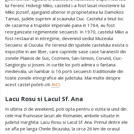
lui Ferenc Hidvegi Miko, castelul i-a fost lasat mostenire lui
Miko Jozsef, ajungand ulterior in proprietatea lui Damokos
Tamas, judele suprem al scaunului Ciuc. Castelul a tinut loc
de cazarma a trupelor imperiale pana in 1764, au fost
reorganizate regimentele secuiesti. In 1970, castelul Miko a
fost restaurat in intregime, devenind sediul Muzeului
Secuiesc al Ciucului. Pe terenul din spatele castelului exista o
expozitie in aer liber, care cuprinde sase case taranesti din
zonele Plaiesii de Sus, Cozmeni, San-Simion, Corund, Ciuc-
Sangiorgiu si Joseni. In curtile lor poti admira o fantana
medievala, un hambar si 16 porti secuiesti traditionale din
toate zonele etnografice ale judetului. Mai multe despre
acest castel puteti citi
AICI
.
Lacu Rosu si Lacul Sf. Ana
In ultima zi de weekend, poti opta pentru o vizita la unul din
cele mai frumoase lacuri ale Romaniei, ambele situate in
judetul Harghita: Lacu Rosu si Lacul Sf. Ana. Primul dintre ele
se afla pe langa Cheile Bicazului, la circa 26 km de orasul