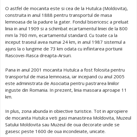
O astfel de mocanita este si cea de la Hutulca (Moldovita),
construita in anul 1888 pentru transportul de masa
lemnoasa de la padure la gater. Fondul bisericesc a preluat
linia in anul 1909 si a schimbat ecartamentul liniei de la 800
mm la 760 mm, ecartamentul standard. Cu toate ca la
inceput traseul avea numai 24 km, in anul 1987 sistemul a
ajuns la o lungime de 73 km odata cu infiintarea portiunii
Rascovei-Rasca dreapta-Arsuri.
Pana in anul 2001 mocanita Hutulca a fost folosita pentru
transportul de masa lemnoasa, iar incepand cu anul 2005
este administrata de Asociatia pentru pastrarea liniilor
inguste din Romania. In prezent, linia masoara aproape 11
km.
In plus, zona abunda in obiective turistice. Tot in apropiere
de mocanita Hutulca veti gasi manastirea Moldovita, Muzeul
Satului Moldovita sau Muzeul de oua decorate unde se
gasesc peste 1600 de oua incondeiate, unicate.