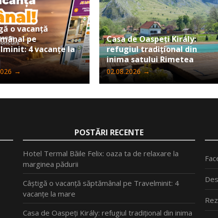
gă o vacanță
ămânal pe
Casa de Oaspeți Király:
lminit: 4 vacanțe la
refugiul tradițional din
inima satului Rimetea
2026
→
02.08.2026
→
POSTĂRI RECENTE
Hotel Termal Băile Felix: oaza ta de relaxare la
Fac
marginea pădurii
Des
Câștigă o vacanță săptămânal pe Travelminit: 4
vacanțe la mare
Rez
Casa de Oaspeți Király: refugiul tradițional din inima