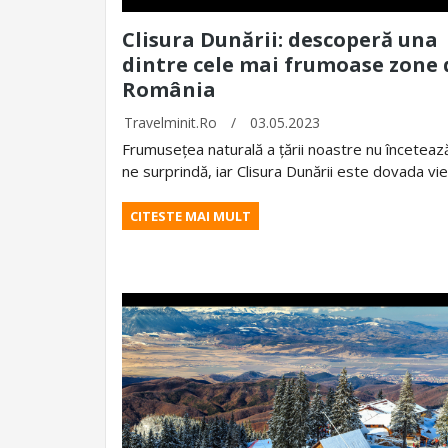
Clisura Dunării: descoperă una
dintre cele mai frumoase zone 
România
Travelminit.ro
/
03.05.2023
Frumusețea naturală a țării noastre nu înceteaz
ne surprindă, iar Clisura Dunării este dovada vi
CITESTE MAI MULT