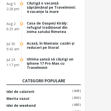
Câștigă o vacanță
Aug 5
săptămânal pe Travelminit:
2:28 pm
4 vacanțe la mare
Casa de Oaspeți Király:
Aug 2
refugiul tradițional din
6:25 am
inima satului Rimetea
Acasă, în Mamaia: cazări și
Jul 30
reduceri pe litoral
9:42 am
Ultima șansă să câștigi un
Jul 24
Iphone 17 Pro Max cu
1:17 pm
Travelminit
CATEGORII POPULARE
( 849 )
Idei de calatorii
( 830 )
Merita vazut
( 680 )
Idei de weekend