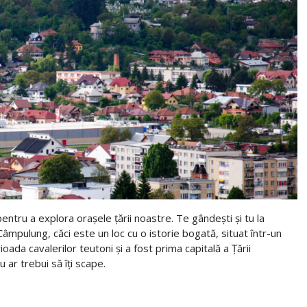
ntru a explora orașele țării noastre. Te gândești și tu la
âmpulung, căci este un loc cu o istorie bogată, situat într-un
oada cavalerilor teutoni și a fost prima capitală a Țării
 ar trebui să îți scape.