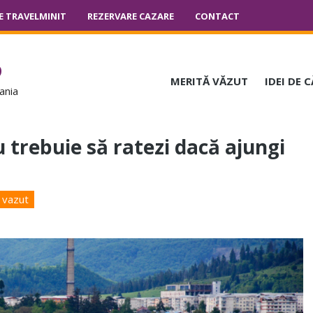
E TRAVELMINIT
REZERVARE CAZARE
CONTACT
o
MERITĂ VĂZUT
IDEI DE 
ania
u trebuie să ratezi dacă ajungi
 vazut