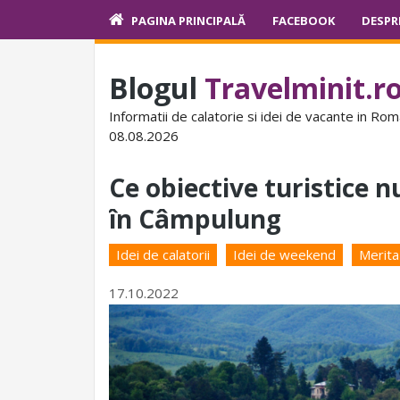
PAGINA PRINCIPALĂ
FACEBOOK
DESPR
Blogul
Travelminit.r
Informatii de calatorie si idei de vacante in Rom
08.08.2026
Ce obiective turistice n
în Câmpulung
Idei de calatorii
Idei de weekend
Merita
17.10.2022