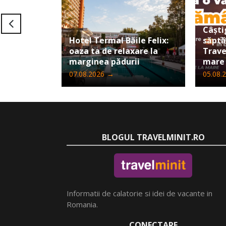
Câști
Hotel Termal Băile Felix:
săpt
oaza ta de relaxare la
Trave
marginea pădurii
mare
07.08.2026
→
05.08.
BLOGUL TRAVELMINIT.RO
Informatii de calatorie si idei de vacante in
Romania.
CONECTARE