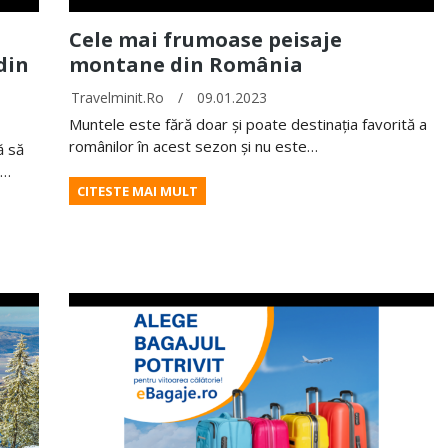
Cele mai frumoase peisaje
din
montane din România
Travelminit.ro
/
09.01.2023
Muntele este fără doar și poate destinația favorită a
românilor în acest sezon și nu este…
ă să
e…
CITESTE MAI MULT