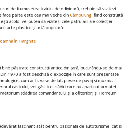
 bucuri de frumusețea traiului de odinioară, trebuie să vizitezi
are face parte este cea mai veche din
Câmpulung
, fiind construită
 ești acolo, vei putea să vizitezi cele patru arii ale colecției
rii, arte plastice și artă populară.
 toamna în Harghita
 bine păstrate construcții antice din țară, bucurându-se de mai
. Din 1970 a fost deschisă o expoziție în care sunt prezentate
heologice, cum ar fi, vase de lut, piese de pavaj și mozaic,
riorul castrului, vei găsi trei clădiri care au aparținut armatei
aetorium (clădirea comandantului și a ofițerilor) și Horreum
evărat fascinant atât pentru pasionații de autoturisme, cât și