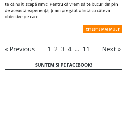
te că nu îți scapă nimic. Pentru că vrem să te bucuri din plin
de această experiență, ți-am pregătit o listă cu câteva
obiective pe care
CITESTE MAI MULT
« Previous
1
2
3
4
…
11
Next »
SUNTEM SI PE FACEBOOK!