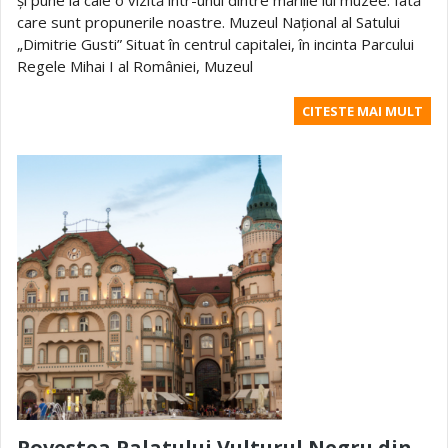
și pune la cale o vizită într-unul dintre mariile lui muzee. Iată
care sunt propunerile noastre. Muzeul Național al Satului
„Dimitrie Gusti” Situat în centrul capitalei, în incinta Parcului
Regele Mihai I al României, Muzeul
CITESTE MAI MULT
Povestea Palatului Vulturul Negru din